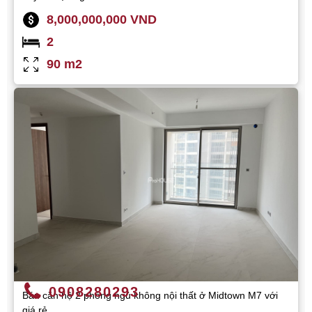
8,000,000,000 VND
2
90 m2
0908280293
Bán căn hộ 2 phòng ngủ không nội thất ở Midtown M7 với
giá rẻ