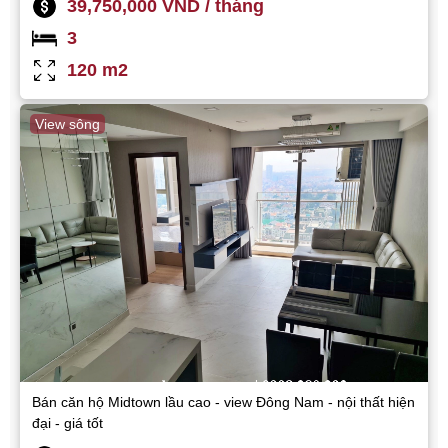
39,750,000 VND / tháng
3
120 m2
View sông
Bán căn hộ Midtown lầu cao - view Đông Nam - nội thất hiện
đại - giá tốt