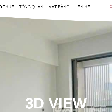
O THUÊ
TỔNG QUAN
MẶT BẰNG
LIÊN HỆ
3D VIEW