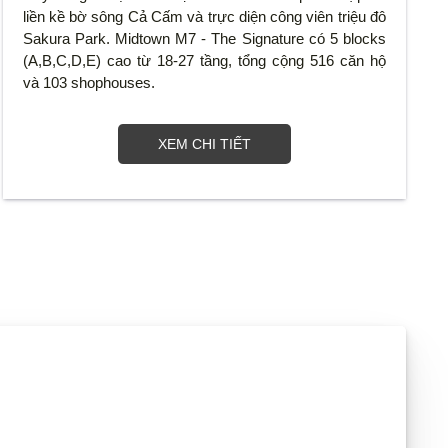
liền kề bờ sông Cả Cấm và trực diện công viên triệu đô
Sakura Park. Midtown M7 - The Signature có 5 blocks
(A,B,C,D,E) cao từ 18-27 tầng, tổng cộng 516 căn hộ
và 103 shophouses.
XEM CHI TIẾT