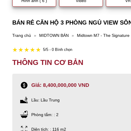
Hình ảnh ( 6 )
Video
VR
BÁN RẺ CĂN HỘ 3 PHÒNG NGỦ VIEW SÔN
Trang chủ
»
MIDTOWN BÁN
»
Midtown M7 - The Signature
5/5 - 0 Bình chọn
THÔNG TIN CƠ BẢN
Giá: 8,400,000,000 VND
Lầu: Lầu Trung
Phòng tắm: : 2
Diện tích: : 116 m2