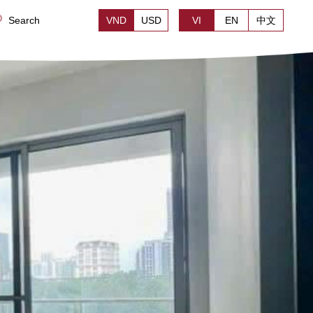
Search
VND
USD
VI
EN
中文