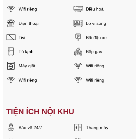
Wifi riêng
Điều hoà
Điện thoại
Lò vi sóng
Tivi
Bãi đậu xe
Tủ lạnh
Bếp gas
Máy giặt
Wifi riêng
Wifi riêng
Wifi riêng
TIỆN ÍCH NỘI KHU
Bảo vệ 24/7
Thang máy