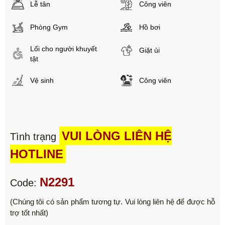
Lễ tân
Công viên
Phòng Gym
Hồ bơi
Lối cho người khuyết
Giặt ủi
tật
Vệ sinh
Công viên
VUI LÒNG LIÊN HỆ
Tình trạng
HOTLINE
N2291
Code:
(Chúng tôi có sản phẩm tương tự. Vui lòng liên hệ để được hỗ
trợ tốt nhất)