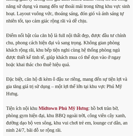
năng sử dụng và mang đến sự thoải mái trong từng khu vực sinh
hoạt. Layout vuông vức, thoáng sáng, đón gió và ánh sáng tự
nhiên tốt, tạo cảm giác rộng rãi và dễ chịu.
Điểm nổi bật của căn hộ là full nội thất đẹp, được đầu tư chỉnh
chu, phong cách hiện đại và sang trọng. Không gian phòng
khách rộng rãi, khu bếp tiện nghi cùng hệ thống phòng ngủ
được thiết kế tinh tế, giúp khách mua có thể dọn vào ở ngay
hoặc khai thác cho thuê hiệu quả.
Đặc biệt, căn hộ đi kèm ô đậu xe riêng, mang đến sự tiện lợi và
gia tăng giá trị sử dụng – một lợi thế lớn tại khu vực Phú Mỹ
Hưng.
Tiện ích nội khu
Midtown Phú Mỹ Hưng
: hồ bơi tràn bờ,
phòng gym hiện đại, khu BBQ ngoài trời, công viên cây xanh,
đường dạo bộ ven sông, khu vui chơi trẻ em, lounge cư dân, an
ninh 24/7, bãi đỗ xe rộng rãi.