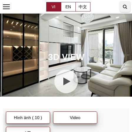
VI
EN
中文
3D VIEW
Hình ảnh ( 10 )
Video