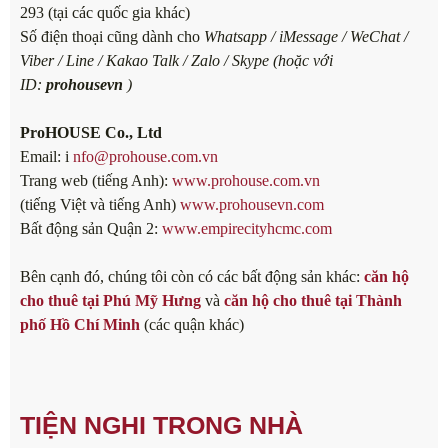
293 (tại các quốc gia khác)
Số điện thoại cũng dành cho
Whatsapp / iMessage / WeChat /
Viber / Line / Kakao Talk / Zalo / Skype (hoặc với
ID:
prohousevn
)
ProHOUSE Co., Ltd
Email: i
nfo@prohouse.com.vn
Trang web (tiếng Anh):
www.prohouse.com.vn
(tiếng Việt và tiếng Anh)
www.prohousevn.com
Bất động sản Quận 2:
www.empirecityhcmc.com
Bên cạnh đó, chúng tôi còn có các bất động sản khác:
căn hộ
cho thuê tại Phú Mỹ Hưng
và
căn hộ cho thuê tại Thành
phố Hồ Chí Minh
(các quận khác)
TIỆN NGHI TRONG NHÀ