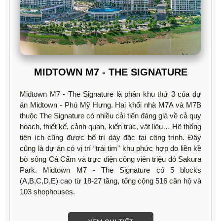
MIDTOWN M7 - THE SIGNATURE
Midtown M7 - The Signature là phân khu thứ 3 của dự
án Midtown - Phú Mỹ Hưng. Hai khối nhà M7A và M7B
thuộc The Signature có nhiều cải tiến đáng giá về cả quy
hoạch, thiết kế, cảnh quan, kiến trúc, vật liệu… Hệ thống
tiện ích cũng được bố trí dày đặc tại công trình. Đây
cũng là dự án có vị trí “trái tim” khu phức hợp do liền kề
bờ sông Cả Cấm và trực diện công viên triệu đô Sakura
Park. Midtown M7 - The Signature có 5 blocks
(A,B,C,D,E) cao từ 18-27 tầng, tổng cộng 516 căn hộ và
103 shophouses.