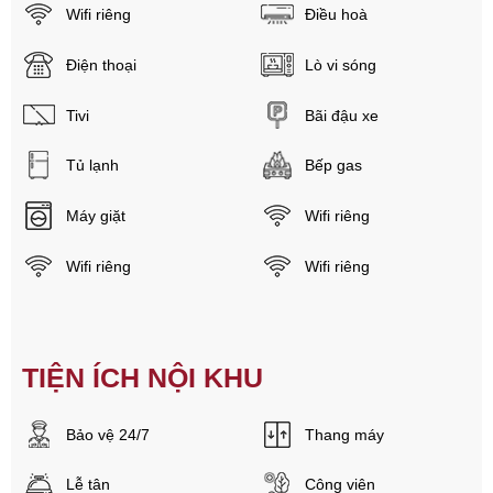
Wifi riêng
Điều hoà
Điện thoại
Lò vi sóng
Tivi
Bãi đậu xe
Tủ lạnh
Bếp gas
Máy giặt
Wifi riêng
Wifi riêng
Wifi riêng
TIỆN ÍCH NỘI KHU
Bảo vệ 24/7
Thang máy
Lễ tân
Công viên