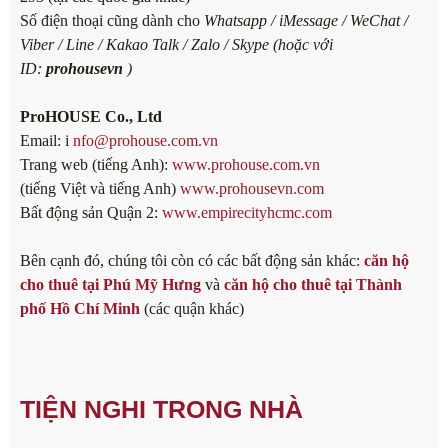
Số điện thoại cũng dành cho
Whatsapp / iMessage / WeChat /
Viber / Line / Kakao Talk / Zalo / Skype (hoặc với
ID:
prohousevn
)
ProHOUSE Co., Ltd
Email: i
nfo@prohouse.com.vn
Trang web (tiếng Anh):
www.prohouse.com.vn
(tiếng Việt và tiếng Anh)
www.prohousevn.com
Bất động sản Quận 2:
www.empirecityhcmc.com
Bên cạnh đó, chúng tôi còn có các bất động sản khác:
căn hộ
cho thuê tại Phú Mỹ Hưng
và
căn hộ cho thuê tại Thành
phố Hồ Chí Minh
(các quận khác)
TIỆN NGHI TRONG NHÀ