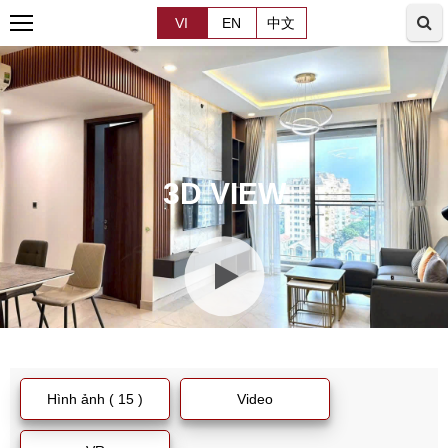
VI
EN
中文
3D VIEW
Hình ảnh ( 15 )
Video