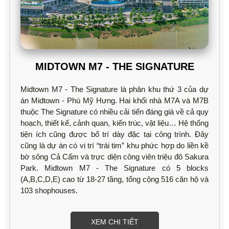
MIDTOWN M7 - THE SIGNATURE
Midtown M7 - The Signature là phân khu thứ 3 của dự
án Midtown - Phú Mỹ Hưng. Hai khối nhà M7A và M7B
thuộc The Signature có nhiều cải tiến đáng giá về cả quy
hoạch, thiết kế, cảnh quan, kiến trúc, vật liệu… Hệ thống
tiện ích cũng được bố trí dày đặc tại công trình. Đây
cũng là dự án có vị trí “trái tim” khu phức hợp do liền kề
bờ sông Cả Cấm và trực diện công viên triệu đô Sakura
Park. Midtown M7 - The Signature có 5 blocks
(A,B,C,D,E) cao từ 18-27 tầng, tổng cộng 516 căn hộ và
103 shophouses.
XEM CHI TIẾT