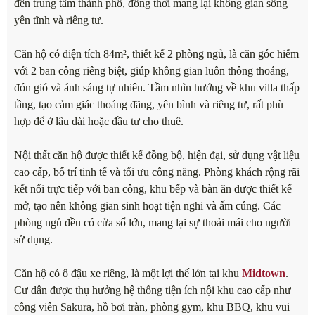
đến trung tâm thành phố, đồng thời mang lại không gian sống
yên tĩnh và riêng tư.
Căn hộ có diện tích 84m², thiết kế 2 phòng ngủ, là căn góc hiếm
với 2 ban công riêng biệt, giúp không gian luôn thông thoáng,
đón gió và ánh sáng tự nhiên. Tầm nhìn hướng về khu villa thấp
tầng, tạo cảm giác thoáng đãng, yên bình và riêng tư, rất phù
hợp để ở lâu dài hoặc đầu tư cho thuê.
Nội thất căn hộ được thiết kế đồng bộ, hiện đại, sử dụng vật liệu
cao cấp, bố trí tinh tế và tối ưu công năng. Phòng khách rộng rãi
kết nối trực tiếp với ban công, khu bếp và bàn ăn được thiết kế
mở, tạo nên không gian sinh hoạt tiện nghi và ấm cúng. Các
phòng ngủ đều có cửa sổ lớn, mang lại sự thoải mái cho người
sử dụng.
Căn hộ có ô đậu xe riêng, là một lợi thế lớn tại khu
Midtown
.
Cư dân được thụ hưởng hệ thống tiện ích nội khu cao cấp như
công viên Sakura, hồ bơi tràn, phòng gym, khu BBQ, khu vui