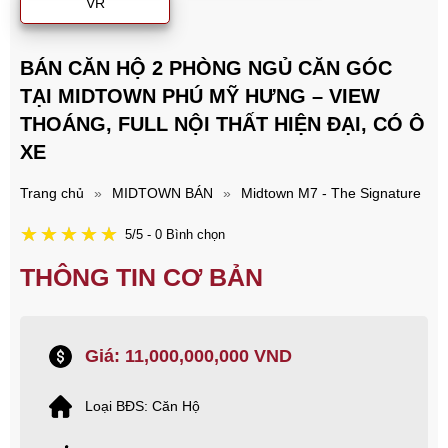
VR
BÁN CĂN HỘ 2 PHÒNG NGỦ CĂN GÓC
TẠI MIDTOWN PHÚ MỸ HƯNG – VIEW
THOÁNG, FULL NỘI THẤT HIỆN ĐẠI, CÓ Ô
XE
Trang chủ
»
MIDTOWN BÁN
»
Midtown M7 - The Signature
5/5 - 0 Bình chọn
THÔNG TIN CƠ BẢN
Giá: 11,000,000,000 VND
Loại BĐS: Căn Hộ