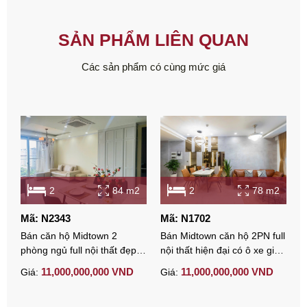
SẢN PHẨM LIÊN QUAN
Các sản phẩm có cùng mức giá
2
84 m2
2
78 m2
Mã: N2343
Mã: N1702
M
Bán căn hộ Midtown 2
Bán Midtown căn hộ 2PN full
B
phòng ngủ full nội thất đẹp
nội thất hiện đại có ô xe giá
n
có ô xe hầm
tốt
11,000,000,000 VND
11,000,000,000 VND
Giá:
Giá:
G