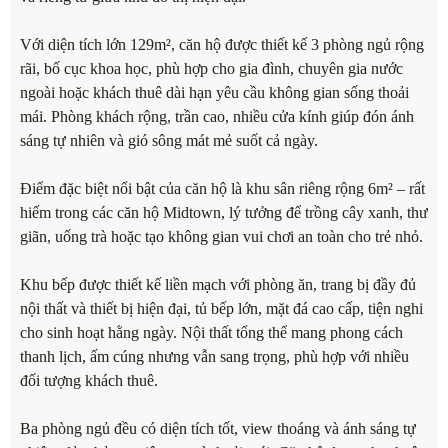
Với diện tích lớn 129m², căn hộ được thiết kế 3 phòng ngủ rộng
rãi, bố cục khoa học, phù hợp cho gia đình, chuyên gia nước
ngoài hoặc khách thuê dài hạn yêu cầu không gian sống thoải
mái. Phòng khách rộng, trần cao, nhiều cửa kính giúp đón ánh
sáng tự nhiên và gió sông mát mẻ suốt cả ngày.
Điểm đặc biệt nổi bật của căn hộ là khu sân riêng rộng 6m² – rất
hiếm trong các căn hộ Midtown, lý tưởng để trồng cây xanh, thư
giãn, uống trà hoặc tạo không gian vui chơi an toàn cho trẻ nhỏ.
Khu bếp được thiết kế liền mạch với phòng ăn, trang bị đầy đủ
nội thất và thiết bị hiện đại, tủ bếp lớn, mặt đá cao cấp, tiện nghi
cho sinh hoạt hằng ngày. Nội thất tổng thể mang phong cách
thanh lịch, ấm cúng nhưng vẫn sang trọng, phù hợp với nhiều
đối tượng khách thuê.
Ba phòng ngủ đều có diện tích tốt, view thoáng và ánh sáng tự