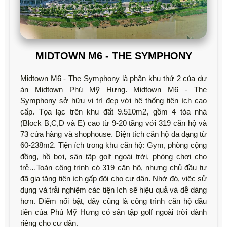
MIDTOWN M6 - THE SYMPHONY
Midtown M6 - The Symphony là phân khu thứ 2 của dự
án Midtown Phú Mỹ Hưng. Midtown M6 - The
Symphony sở hữu vị trí đẹp với hệ thống tiện ích cao
cấp. Tọa lạc trên khu đất 9.510m2, gồm 4 tòa nhà
(Block B,C,D và E) cao từ 9-20 tầng với 319 căn hộ và
73 cửa hàng và shophouse. Diện tích căn hộ đa dạng từ
60-238m2. Tiện ích trong khu căn hộ: Gym, phòng cộng
đồng, hồ bơi, sân tập golf ngoài trời, phòng chơi cho
trẻ…Toàn công trình có 319 căn hộ, nhưng chủ đầu tư
đã gia tăng tiện ích gấp đôi cho cư dân. Nhờ đó, việc sử
dụng và trải nghiệm các tiện ích sẽ hiệu quả và dễ dàng
hơn. Điểm nổi bật, đây cũng là công trình căn hộ đầu
tiên của Phú Mỹ Hưng có sân tập golf ngoài trời dành
riêng cho cư dân.