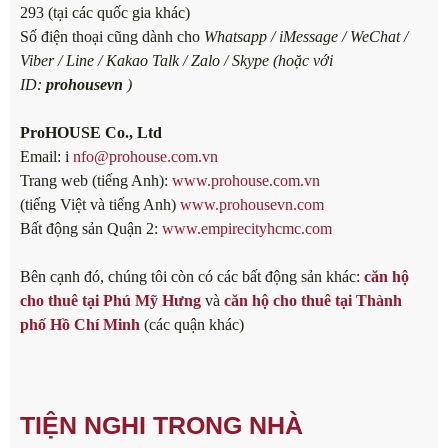
293 (tại các quốc gia khác)
Số điện thoại cũng dành cho
Whatsapp / iMessage / WeChat /
Viber / Line / Kakao Talk / Zalo / Skype (hoặc với
ID:
prohousevn
)
ProHOUSE Co., Ltd
Email: i
nfo@prohouse.com.vn
Trang web (tiếng Anh):
www.prohouse.com.vn
(tiếng Việt và tiếng Anh)
www.prohousevn.com
Bất động sản Quận 2:
www.empirecityhcmc.com
Bên cạnh đó, chúng tôi còn có các bất động sản khác:
căn hộ
cho thuê tại Phú Mỹ Hưng
và
căn hộ cho thuê tại Thành
phố Hồ Chí Minh
(các quận khác)
TIỆN NGHI TRONG NHÀ