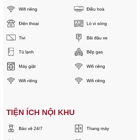
Wifi riêng
Điều hoà
Điện thoại
Lò vi sóng
Tivi
Bãi đậu xe
Tủ lạnh
Bếp gas
Máy giặt
Wifi riêng
Wifi riêng
Wifi riêng
TIỆN ÍCH NỘI KHU
Bảo vệ 24/7
Thang máy