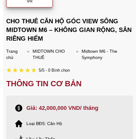
VR
CHO THUÊ CĂN HỘ GÓC VIEW SÔNG
MIDTOWN M6 – KHÔNG GIAN RỘNG, SÂN
RIÊNG HIẾM
Trang
»
MIDTOWN CHO
»
Midtown M6 - The
chủ
THUÊ
Symphony
5/5 - 0 Bình chọn
THÔNG TIN CƠ BẢN
Giá: 42,000,000 VND/ tháng
Loại BĐS: Căn Hộ