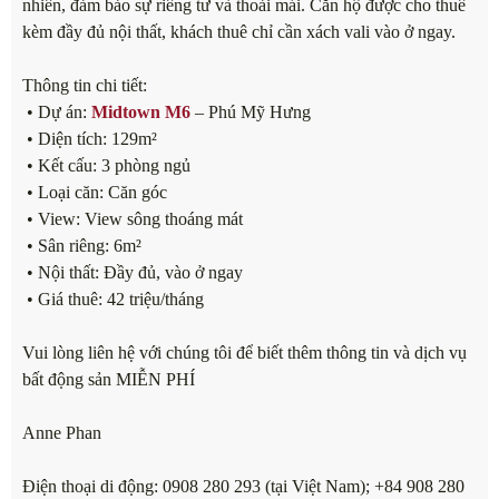
nhiên, đảm bảo sự riêng tư và thoải mái. Căn hộ được cho thuê
kèm đầy đủ nội thất, khách thuê chỉ cần xách vali vào ở ngay.
Thông tin chi tiết:
• Dự án:
Midtown M6
– Phú Mỹ Hưng
• Diện tích: 129m²
• Kết cấu: 3 phòng ngủ
• Loại căn: Căn góc
• View: View sông thoáng mát
• Sân riêng: 6m²
• Nội thất: Đầy đủ, vào ở ngay
• Giá thuê: 42 triệu/tháng
Vui lòng liên hệ với chúng tôi để biết thêm thông tin và dịch vụ
bất động sản MIỄN PHÍ
Anne Phan
Điện thoại di động: 0908 280 293 (tại Việt Nam); +84 908 280