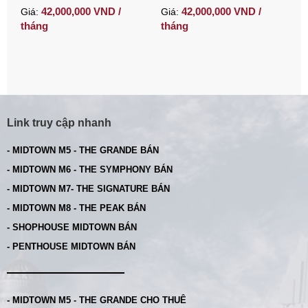
sông có ô xe
phòng ngủ
đ
42,000,000 VND /
42,000,000 VND /
Giá:
Giá:
G
tháng
tháng
t
Link truy cập nhanh
- MIDTOWN M5 - THE GRANDE BÁN
- MIDTOWN M6 - THE SYMPHONY BÁN
- MIDTOWN M7- THE SIGNATURE BÁN
- MIDTOWN M8 - THE PEAK BÁN
- SHOPHOUSE MIDTOWN BÁN
- PENTHOUSE MIDTOWN BÁN
- MIDTOWN M5 - THE GRANDE CHO THUÊ