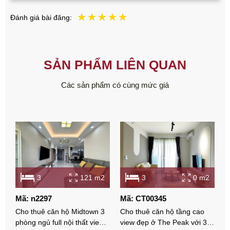
Đánh giá bài đăng:
SẢN PHẨM LIÊN QUAN
Các sản phẩm có cùng mức giá
3
121 m2
3
0 m2
Mã: n2297
Mã: CT00345
M
Cho thuê căn hộ Midtown 3
Cho thuê căn hộ tầng cao
C
phòng ngủ full nội thất view
view đẹp ở The Peak với 3
p