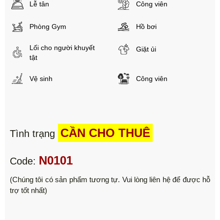
Lễ tân
Công viên
Phòng Gym
Hồ bơi
Lối cho người khuyết
Giặt ủi
tật
Vệ sinh
Công viên
CẦN CHO THUÊ
Tình trạng
N0101
Code:
(Chúng tôi có sản phẩm tương tự. Vui lòng liên hệ để được hỗ
trợ tốt nhất)