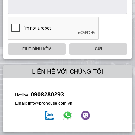
FILE ĐÍNH KÈM
GỬI
LIÊN HỆ VỚI CHÚNG TÔI
0908280293
Hotline:
Email:
info@prohouse.com.vn