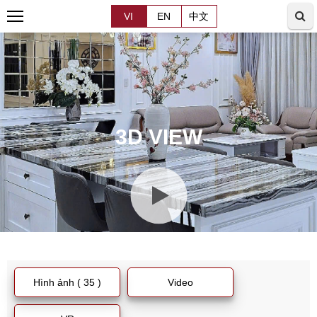
VI
EN
中文
3D VIEW
Hình ảnh ( 35 )
Video