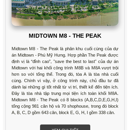
MIDTOWN M8 - THE PEAK
Midtown M8 - The Peak là phân khu cuối cùng của dự
án Midtown - Phú Mỹ Hưng. Hợp phần The Peak được
định vị là “đỉnh cao”, "save the best to last" của dự án
Midtown với hai khối công trình M8B và M8A vượt trội
hơn so với tổng thể. Trong đó, tòa A là tòa nhà cuối
cùng. Chính vì vậy, ở công trình này, chủ đầu tư đã
dành lại những gì tốt nhất từ vị trí, thiết kế đến tiện ích.
Đây là tòa nhà tập trung mọi tiện ích toàn khối M8A.
Midtown M8 - The Peak có 8 blocks (A,B,C,D,E,G,H,I)
tổng cộng 981 căn hộ và 70 shophouse, trong đó block
A, B, C, D gồm 643 căn, block E, G, H, I gồm 338 căn.