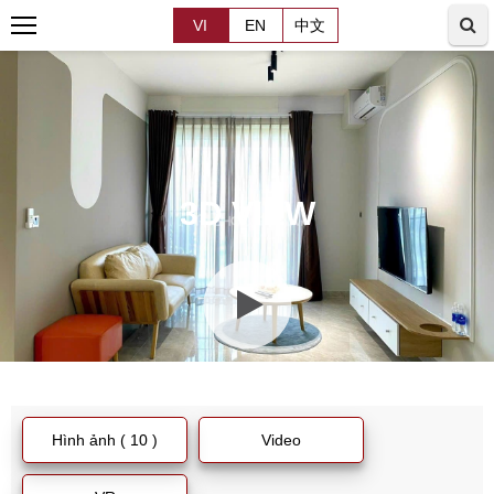
VI
EN
中文
3D VIEW
Hình ảnh ( 10 )
Video