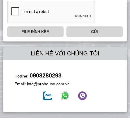
FILE ĐÍNH KÈM
GỬI
LIÊN HỆ VỚI CHÚNG TÔI
0908280293
Hotline:
Email:
info@prohouse.com.vn