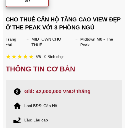
VR
CHO THUÊ CĂN HỘ TẦNG CAO VIEW ĐẸP
Ở THE PEAK VỚI 3 PHÒNG NGỦ
Trang
»
MIDTOWN CHO
»
Midtown M8 - The
chủ
THUÊ
Peak
5/5 - 0 Bình chọn
THÔNG TIN CƠ BẢN
Giá: 42,000,000 VND/ tháng
Loại BĐS: Căn Hộ
Lầu: Lầu cao