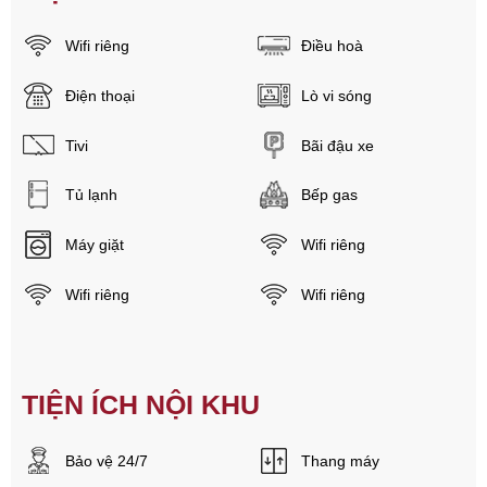
Wifi riêng
Điều hoà
Điện thoại
Lò vi sóng
Tivi
Bãi đậu xe
Tủ lạnh
Bếp gas
Máy giặt
Wifi riêng
Wifi riêng
Wifi riêng
TIỆN ÍCH NỘI KHU
Bảo vệ 24/7
Thang máy