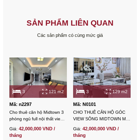
SẢN PHẨM LIÊN QUAN
Các sản phẩm có cùng mức giá
3
121 m2
3
129 m2
Mã: n2297
Mã: N0101
M
Cho thuê căn hộ Midtown 3
CHO THUÊ CĂN HỘ GÓC
C
phòng ngủ full nội thất view
VIEW SÔNG MIDTOWN M6
p
sông có ô xe
– KHÔNG GIAN RỘNG, SÂN
đ
42,000,000 VND /
42,000,000 VND /
Giá:
Giá:
G
RIÊNG HIẾM
tháng
tháng
t