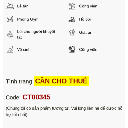
Lễ tân
Công viên
Phòng Gym
Hồ bơi
Lối cho người khuyết
Giặt ủi
tật
Vệ sinh
Công viên
CẦN CHO THUÊ
Tình trạng
CT00345
Code:
(Chúng tôi có sản phẩm tương tự. Vui lòng liên hệ để được hỗ
trợ tốt nhất)