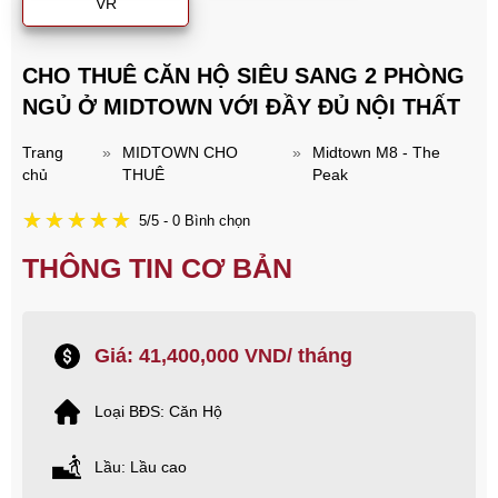
VR
CHO THUÊ CĂN HỘ SIÊU SANG 2 PHÒNG
NGỦ Ở MIDTOWN VỚI ĐẦY ĐỦ NỘI THẤT
Trang
»
MIDTOWN CHO
»
Midtown M8 - The
chủ
THUÊ
Peak
5/5 - 0 Bình chọn
THÔNG TIN CƠ BẢN
Giá: 41,400,000 VND/ tháng
Loại BĐS: Căn Hộ
Lầu: Lầu cao