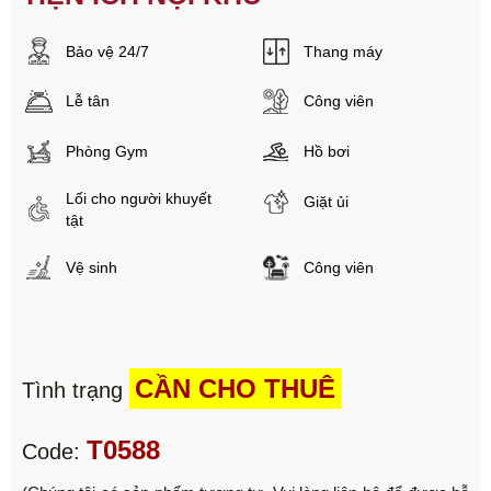
Bảo vệ 24/7
Thang máy
Lễ tân
Công viên
Phòng Gym
Hồ bơi
Lối cho người khuyết
Giặt ủi
tật
Vệ sinh
Công viên
CẦN CHO THUÊ
Tình trạng
T0588
Code: