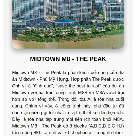
MIDTOWN M8 - THE PEAK
Midtown M8 - The Peak là phân khu cuối cùng của dự
án Midtown - Phú Mỹ Hưng. Hợp phần The Peak được
định vị là “đỉnh cao”, "save the best to last" của dự án
Midtown với hai khối công trình M8B và M8A vượt trội
hơn so với tổng thể. Trong đó, tòa A là tòa nhà cuối
cùng. Chính vì vậy, ở công trình này, chủ đầu tư đã
dành lại những gì tốt nhất từ vị trí, thiết kế đến tiện ích.
Đây là tòa nhà tập trung mọi tiện ích toàn khối M8A.
Midtown M8 - The Peak có 8 blocks (A,B,C,D,E,G,H,I)
tổng cộng 981 căn hộ và 70 shophouse, trong đó block