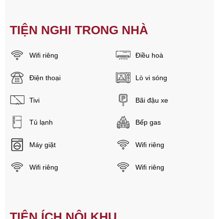
TIỆN NGHI TRONG NHÀ
Wifi riêng
Điều hoà
Điện thoại
Lò vi sóng
Tivi
Bãi đậu xe
Tủ lạnh
Bếp gas
Máy giặt
Wifi riêng
Wifi riêng
Wifi riêng
TIỆN ÍCH NỘI KHU