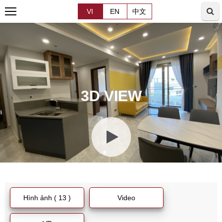
VI
EN
中文
3D VIEW
Hình ảnh ( 13 )
Video