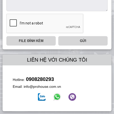
FILE ĐÍNH KÈM
GỬI
LIÊN HỆ VỚI CHÚNG TÔI
0908280293
Hotline:
Email:
info@prohouse.com.vn