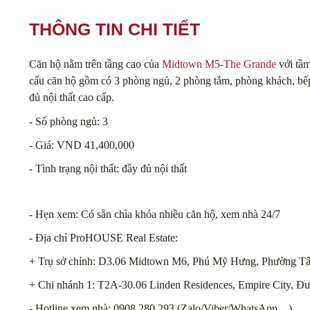
THÔNG TIN CHI TIẾT
Căn hộ nằm trên tầng cao của
Midtown M5-The Grande
với tầm
cấu căn hộ gồm có 3 phòng ngủ, 2 phòng tắm, phòng khách, bếp v
đủ nội thất cao cấp.
- Số phòng ngủ: 3
- Giá: VND 41,400,000
- Tình trạng nội thất: đầy đủ nội thất
- Hẹn xem: Có sẵn chìa khóa nhiều căn hộ, xem nhà 24/7
- Địa chỉ ProHOUSE Real Estate:
+ Trụ sở chính: D3.06 Midtown M6, Phú Mỹ Hưng, Phường Tâ
+ Chi nhánh 1: T2A-30.06 Linden Residences, Empire City, Đ
- Hotline xem nhà: 0908 280 293 (Zalo/Viber/WhatsApp…)