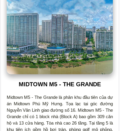
MIDTOWN M5 - THE GRANDE
Midtown M5 - The Grande là phân khu đầu tiên của dự
án Midtown Phú Mỹ Hưng. Tọa lạc tại góc đường
Nguyễn Văn Linh giao đường số 16. Midtown M5 - The
Grande chỉ có 1 block nhà (Block A) bao gồm 309 căn
hộ và 13 cửa hàng. Tòa nhà cao 26 tầng. Tại tầng 5 là
khu tiện ích gồm hồ bơi tràn, phòng golf mô phỏng,