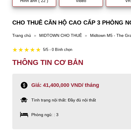
Hình ảnh ( 22 )
Video
VR
CHO THUÊ CĂN HỘ CAO CẤP 3 PHÒNG N
Trang chủ
»
MIDTOWN CHO THUÊ
»
Midtown M5 - The Gr
5/5 - 0 Bình chọn
THÔNG TIN CƠ BẢN
Giá: 41,400,000 VND/ tháng
Tình trạng nội thất: Đầy đủ nội thất
Phòng ngủ: : 3