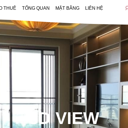
O THUÊ
TỔNG QUAN
MẶT BẰNG
LIÊN HỆ
3D VIEW