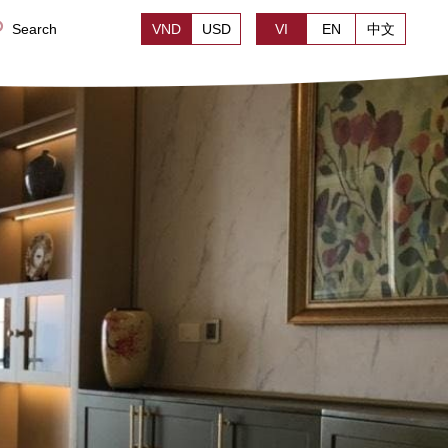
Search
VND
USD
VI
EN
中文