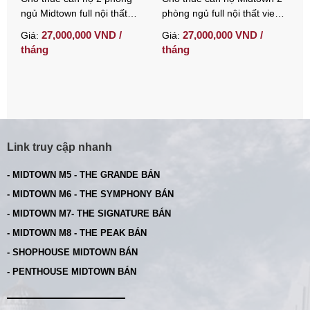
ngủ Midtown full nội thất
phòng ngủ full nội thất view
p
thiết kế hiện đại
villa yên tĩnh
đ
27,000,000 VND /
27,000,000 VND /
Giá:
Giá:
G
tháng
tháng
t
Link truy cập nhanh
- MIDTOWN M5 - THE GRANDE BÁN
- MIDTOWN M6 - THE SYMPHONY BÁN
- MIDTOWN M7- THE SIGNATURE BÁN
- MIDTOWN M8 - THE PEAK BÁN
- SHOPHOUSE MIDTOWN BÁN
- PENTHOUSE MIDTOWN BÁN