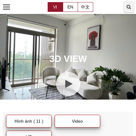
VI
EN
中文
3D VIEW
Hình ảnh ( 11 )
Video