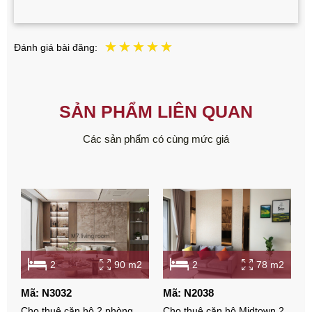
Đánh giá bài đăng:
SẢN PHẨM LIÊN QUAN
Các sản phẩm có cùng mức giá
2
90 m2
2
78 m2
Mã: N3032
Mã: N2038
M
Cho thuê căn hộ 2 phòng
Cho thuê căn hộ Midtown 2
C