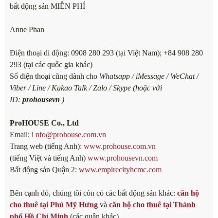
bất động sản MIỄN PHÍ
Anne Phan
Điện thoại di động: 0908 280 293 (tại Việt Nam); +84 908 280
293 (tại các quốc gia khác)
Số điện thoại cũng dành cho
Whatsapp / iMessage / WeChat /
Viber / Line / Kakao Talk / Zalo / Skype (hoặc với
ID:
prohousevn
)
ProHOUSE Co., Ltd
Email: i
nfo@prohouse.com.vn
Trang web (tiếng Anh):
www.prohouse.com.vn
(tiếng Việt và tiếng Anh)
www.prohousevn.com
Bất động sản Quận 2:
www.empirecityhcmc.com
Bên cạnh đó, chúng tôi còn có các bất động sản khác:
căn hộ
cho thuê tại Phú Mỹ Hưng
và
căn hộ cho thuê tại Thành
phố Hồ Chí Minh
(các quận khác)