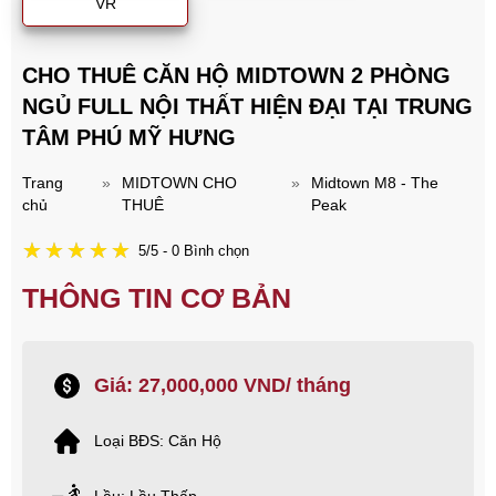
VR
CHO THUÊ CĂN HỘ MIDTOWN 2 PHÒNG
NGỦ FULL NỘI THẤT HIỆN ĐẠI TẠI TRUNG
TÂM PHÚ MỸ HƯNG
Trang
»
MIDTOWN CHO
»
Midtown M8 - The
chủ
THUÊ
Peak
5/5 - 0 Bình chọn
THÔNG TIN CƠ BẢN
Giá: 27,000,000 VND/ tháng
Loại BĐS: Căn Hộ