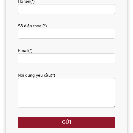
Họ tên(*)
Số điện thoại(*)
Email(*)
Nội dung yêu cầu(*)
GỬI