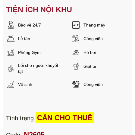
TIỆN ÍCH NỘI KHU
Bảo vệ 24/7
Thang máy
Lễ tân
Công viên
Phòng Gym
Hồ bơi
Lối cho người khuyết
Giặt ủi
tật
Vệ sinh
Công viên
CẦN CHO THUÊ
Tình trạng
N2605
Code: