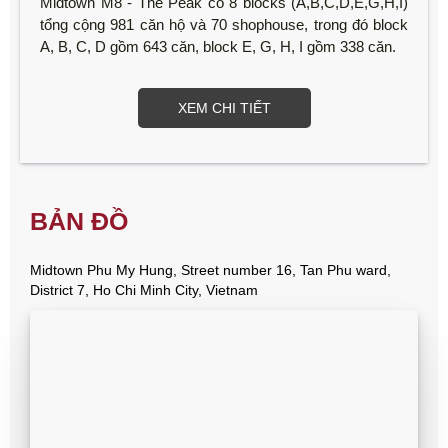
Midtown M8 - The Peak có 8 blocks (A,B,C,D,E,G,H,I)
tổng cộng 981 căn hộ và 70 shophouse, trong đó block
A, B, C, D gồm 643 căn, block E, G, H, I gồm 338 căn.
XEM CHI TIẾT
BẢN ĐỒ
Midtown Phu My Hung, Street number 16, Tan Phu ward,
District 7, Ho Chi Minh City, Vietnam