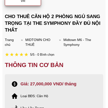
VR
CHO THUÊ CĂN HỘ 2 PHÒNG NGỦ SANG
TRỌNG TẠI THE SYMPHONY ĐẦY ĐỦ NỘI
THẤT
Trang
»
MIDTOWN CHO
»
Midtown M6 - The
chủ
THUÊ
Symphony
5/5 - 0 Bình chọn
THÔNG TIN CƠ BẢN
Giá: 27,000,000 VND/ tháng
Loại BĐS: Căn Hộ