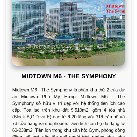
MIDTOWN M6 - THE SYMPHONY
Midtown M6 - The Symphony là phân khu thứ 2 của dự
án Midtown Phú Mỹ Hưng. Midtown M6 - The
Symphony sở hữu vị trí đẹp với hệ thống tiện ích cao
cấp. Tọa lạc trên khu đất 9.510m2, gồm 4 tòa nhà
(Block B,C,D và E) cao từ 9-20 tầng với 319 căn hộ và
73 cửa hàng và shophouse. Diện tích căn hộ đa dạng từ
60-238m2. Tiện ích trong khu căn hộ: Gym, phòng cộng
đồng, hồ bơi, sân tập golf ngoài trời, phòng chơi cho