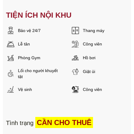
TIỆN ÍCH NỘI KHU
Bảo vệ 24/7
Thang máy
Lễ tân
Công viên
Phòng Gym
Hồ bơi
Lối cho người khuyết
Giặt ủi
tật
Vệ sinh
Công viên
CẦN CHO THUÊ
Tình trạng