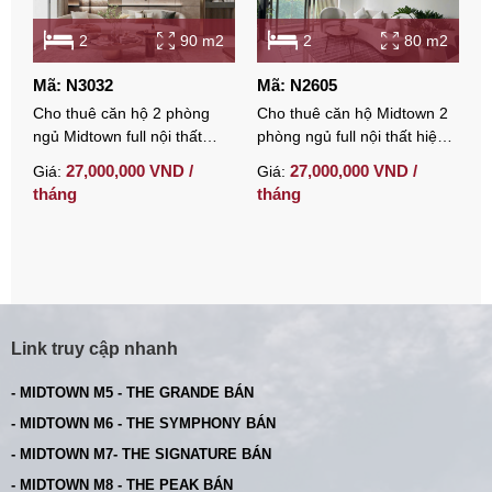
2
90 m2
2
80 m2
Mã: N3032
Mã: N2605
M
Cho thuê căn hộ 2 phòng
Cho thuê căn hộ Midtown 2
C
ngủ Midtown full nội thất
phòng ngủ full nội thất hiện
p
thiết kế hiện đại
đại tại trung tâm Phú Mỹ
v
27,000,000 VND /
27,000,000 VND /
Giá:
Giá:
G
Hưng
tháng
tháng
t
Link truy cập nhanh
- MIDTOWN M5 - THE GRANDE BÁN
- MIDTOWN M6 - THE SYMPHONY BÁN
- MIDTOWN M7- THE SIGNATURE BÁN
- MIDTOWN M8 - THE PEAK BÁN