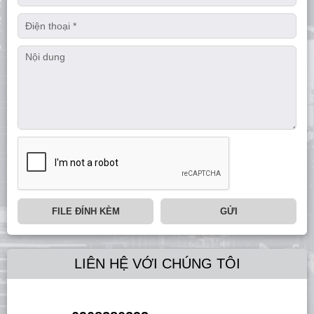
FILE ĐÍNH KÈM
GỬI
LIÊN HỆ VỚI CHÚNG TÔI