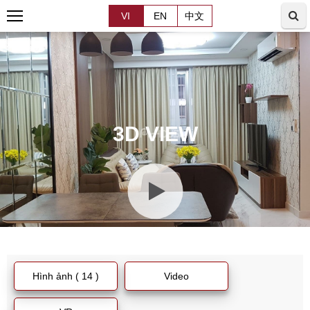
VI
EN
中文
3D VIEW
Hình ảnh ( 14 )
Video