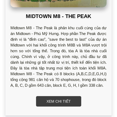
MIDTOWN M8 - THE PEAK
Midtown M8 - The Peak là phân khu cuối cùng của dự
án Midtown - Phú Mỹ Hưng. Hợp phần The Peak được
định vị là “đỉnh cao”, "save the best to last" của dự án
Midtown với hai khối công trình M8B và M8A vượt trội
hơn so với tổng thể. Trong đó, tòa A là tòa nhà cuối
cùng. Chính vì vậy, ở công trình này, chủ đầu tư đã
dành lại những gì tốt nhất từ vị trí, thiết kế đến tiện ích.
Đây là tòa nhà tập trung mọi tiện ích toàn khối M8A.
Midtown M8 - The Peak có 8 blocks (A,B,C,D,E,G,H,I)
tổng cộng 981 căn hộ và 70 shophouse, trong đó block
A, B, C, D gồm 643 căn, block E, G, H, I gồm 338 căn.
XEM CHI TIẾT