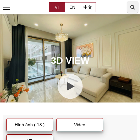
VI
EN
中文
3D VIEW
Hình ảnh ( 13 )
Video