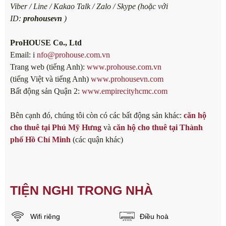
Viber / Line / Kakao Talk / Zalo / Skype (hoặc với
ID:
prohousevn
)
ProHOUSE Co., Ltd
Email: i
nfo@prohouse.com.vn
Trang web (tiếng Anh):
www.prohouse.com.vn
(tiếng Việt và tiếng Anh)
www.prohousevn.com
Bất động sản Quận 2:
www.empirecityhcmc.com
Bên cạnh đó, chúng tôi còn có các bất động sản khác:
căn hộ
cho thuê tại Phú Mỹ Hưng
và
căn hộ cho thuê tại Thành
phố Hồ Chí Minh
(các quận khác)
TIỆN NGHI TRONG NHÀ
Wifi riêng
Điều hoà