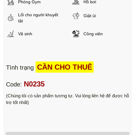
Phòng Gym
Hồ bơi
Lối cho người khuyết
Giặt ủi
tật
Vệ sinh
Công viên
CẦN CHO THUÊ
Tình trạng
N0235
Code:
(Chúng tôi có sản phẩm tương tự. Vui lòng liên hệ để được hỗ
trợ tốt nhất)