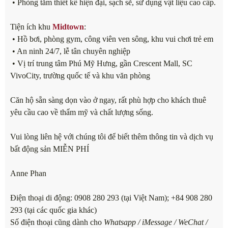
• Phòng tắm thiết kế hiện đại, sạch sẽ, sử dụng vật liệu cao cấp.
Tiện ích khu
Midtown
:
• Hồ bơi, phòng gym, công viên ven sông, khu vui chơi trẻ em
• An ninh 24/7, lễ tân chuyên nghiệp
• Vị trí trung tâm Phú Mỹ Hưng, gần Crescent Mall, SC
VivoCity, trường quốc tế và khu văn phòng
Căn hộ sẵn sàng dọn vào ở ngay, rất phù hợp cho khách thuê
yêu cầu cao về thẩm mỹ và chất lượng sống.
Vui lòng liên hệ với chúng tôi để biết thêm thông tin và dịch vụ
bất động sản MIỄN PHÍ
Anne Phan
Điện thoại di động: 0908 280 293 (tại Việt Nam); +84 908 280
293 (tại các quốc gia khác)
Số điện thoại cũng dành cho
Whatsapp / iMessage / WeChat /