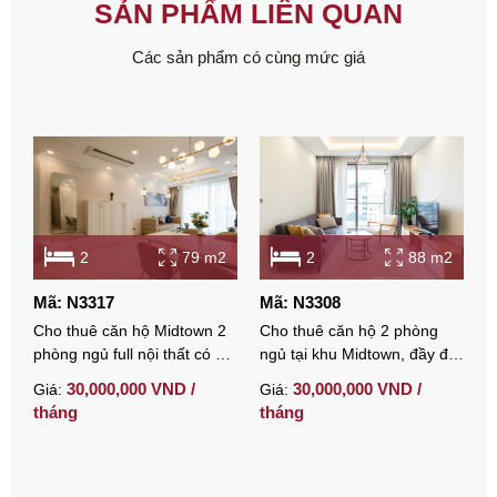
SẢN PHẨM LIÊN QUAN
Các sản phẩm có cùng mức giá
2
79 m2
2
88 m2
Mã: N3317
Mã: N3308
M
Cho thuê căn hộ Midtown 2
Cho thuê căn hộ 2 phòng
C
phòng ngủ full nội thất có ô
ngủ tại khu Midtown, đầy đủ
p
đậu xe
nội thất và có chỗ đậu xe.
t
30,000,000 VND /
30,000,000 VND /
Giá:
Giá:
G
tháng
tháng
t