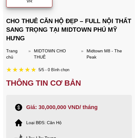
VR
CHO THUÊ CĂN HỘ ĐẸP – FULL NỘI THẤT
SANG TRỌNG TẠI MIDTOWN PHÚ MỸ
HƯNG
Trang
»
MIDTOWN CHO
»
Midtown M8 - The
chủ
THUÊ
Peak
5/5 - 0 Bình chọn
THÔNG TIN CƠ BẢN
Giá: 30,000,000 VND/ tháng
Loại BĐS: Căn Hộ