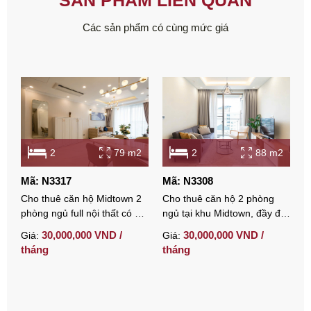
SẢN PHẨM LIÊN QUAN
Các sản phẩm có cùng mức giá
2
79 m2
2
88 m2
Mã: N3317
Mã: N3308
M
Cho thuê căn hộ Midtown 2
Cho thuê căn hộ 2 phòng
C
phòng ngủ full nội thất có ô
ngủ tại khu Midtown, đầy đủ
p
đậu xe
nội thất và có chỗ đậu xe.
t
30,000,000 VND /
30,000,000 VND /
Giá:
Giá:
G
tháng
tháng
t