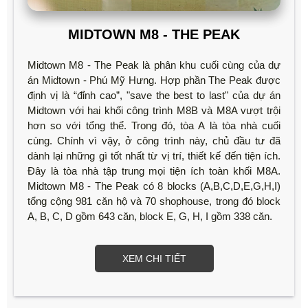
MIDTOWN M8 - THE PEAK
Midtown M8 - The Peak là phân khu cuối cùng của dự
án Midtown - Phú Mỹ Hưng. Hợp phần The Peak được
định vị là “đỉnh cao”, "save the best to last" của dự án
Midtown với hai khối công trình M8B và M8A vượt trội
hơn so với tổng thể. Trong đó, tòa A là tòa nhà cuối
cùng. Chính vì vậy, ở công trình này, chủ đầu tư đã
dành lại những gì tốt nhất từ vị trí, thiết kế đến tiện ích.
Đây là tòa nhà tập trung mọi tiện ích toàn khối M8A.
Midtown M8 - The Peak có 8 blocks (A,B,C,D,E,G,H,I)
tổng cộng 981 căn hộ và 70 shophouse, trong đó block
A, B, C, D gồm 643 căn, block E, G, H, I gồm 338 căn.
XEM CHI TIẾT