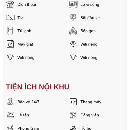
Điện thoại
Lò vi sóng
Tivi
Bãi đậu xe
Tủ lạnh
Bếp gas
Máy giặt
Wifi riêng
Wifi riêng
Wifi riêng
TIỆN ÍCH NỘI KHU
Bảo vệ 24/7
Thang máy
Lễ tân
Công viên
Phòng Gym
Hồ bơi