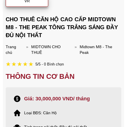
VR
CHO THUÊ CĂN HỘ CAO CẤP MIDTOWN
M8 - THE PEAK TÔNG TRẮNG SÁNG ĐẦY
ĐỦ NỘI THẤT
Trang
»
MIDTOWN CHO
»
Midtown M8 - The
chủ
THUÊ
Peak
5/5 - 0 Bình chọn
THÔNG TIN CƠ BẢN
Giá: 30,000,000 VND/ tháng
Loại BĐS: Căn Hộ