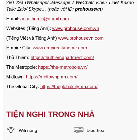
280 293 (
Whatsapp
/
iMessage
/
WeChat
/
Viber
/
Line
/
Kakao
Tal
k/
Zalo
/ Skype… (hoặc với ID:
prohousevn
)
Email:
anne.hcmc@gmail.com
Websites (Tiếng Anh):
www.prohouse.com.vn
(Tiếng Việt và Tiếng Anh)
www.prohousevn.com
Empire City:
www.empirecityhcmc.com
Thủ Thiêm:
https://thuthiemapartment.com/
The Metropole:
https://the-metropole.vn/
Midtown:
https://midtownpmh.com/
The Global City:
https://theglobalcitymh.com/
TIỆN NGHI TRONG NHÀ
Wifi riêng
Điều hoà