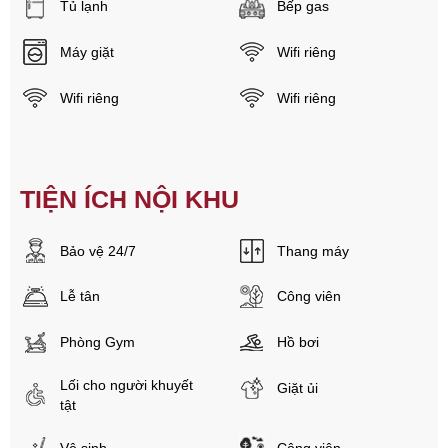
Tủ lạnh
Bếp gas
Máy giặt
Wifi riêng
Wifi riêng
Wifi riêng
TIỆN ÍCH NỘI KHU
Bảo vệ 24/7
Thang máy
Lễ tân
Công viên
Phòng Gym
Hồ bơi
Lối cho người khuyết
Giặt ủi
tật
Vệ sinh
Công viên