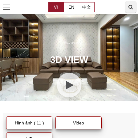
VI
EN
中文
3D VIEW
Hình ảnh ( 11 )
Video