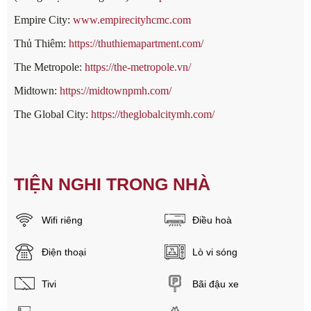
Empire City:
www.empirecityhcmc.com
Thủ Thiêm:
https://thuthiemapartment.com/
The Metropole:
https://the-metropole.vn/
Midtown:
https://midtownpmh.com/
The Global City:
https://theglobalcitymh.com/
TIỆN NGHI TRONG NHÀ
Wifi riêng
Điều hoà
Điện thoại
Lò vi sóng
Tivi
Bãi đậu xe