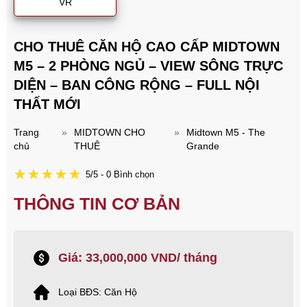
VR
CHO THUÊ CĂN HỘ CAO CẤP MIDTOWN
M5 – 2 PHÒNG NGỦ – VIEW SÔNG TRỰC
DIỆN – BAN CÔNG RỘNG – FULL NỘI
THẤT MỚI
Trang
»
MIDTOWN CHO
»
Midtown M5 - The
chủ
THUÊ
Grande
5/5 - 0 Bình chọn
THÔNG TIN CƠ BẢN
Giá: 33,000,000 VND/ tháng
Loại BĐS: Căn Hộ