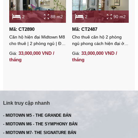
2
88 m2
2
90 m2
Mã: CT2890
Mã: CT2487
M
Căn hộ hiện đại Midtown M8
Cho thuê căn hộ 2 phòng
C
cho thuê | 2 phòng ngủ | Đầy
ngủ phong cách hiện đại ở
n
đủ nội thất | 33 Triệu/Tháng
Midtown quận 7
1
33,000,000 VND /
33,000,000 VND /
Giá:
Giá:
G
tháng
tháng
t
Link truy cập nhanh
- MIDTOWN M5 - THE GRANDE BÁN
- MIDTOWN M6 - THE SYMPHONY BÁN
- MIDTOWN M7- THE SIGNATURE BÁN