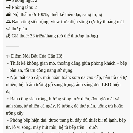
🛏 Phòng ngủ: 2
🛁 Phòng tắm: 2
🛋 Nội thất mới 100%, thiết kế hiện đại, sang trọng
🌅 Ban công siêu rộng, view trực diện sông cực kỳ thoáng mát
và thư giãn
💰 Giá thuê: 33 triệu/tháng (có thể thương lượng)
⸻
✨ Điểm Nổi Bật Của Căn Hộ:
• Thiết kế không gian mở, thoáng đãng giữa phòng khách – bếp
– bàn ăn, tối ưu công năng sử dụng
• Nội thất cao cấp, mới hoàn toàn: sofa da cao cấp, bàn trà đá tự
nhiên, hệ tủ âm tường gỗ sang trọng, ánh sáng đèn LED hiện
đại
• Ban công siêu rộng, hướng sông trực diện, đón gió mát và
ánh sáng tự nhiên cả ngày, lý tưởng để thư giãn, uống trà hoặc
trồng cây
• Phòng bếp hiện đại, được trang bị đầy đủ thiết bị: tủ lạnh, bếp
từ, lò vi sóng, máy hút mùi, hệ tủ bếp trên – dưới