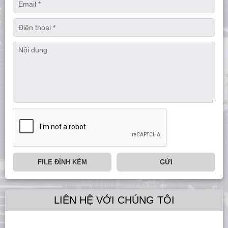
FILE ĐÍNH KÈM
GỬI
LIÊN HỆ VỚI CHÚNG TÔI