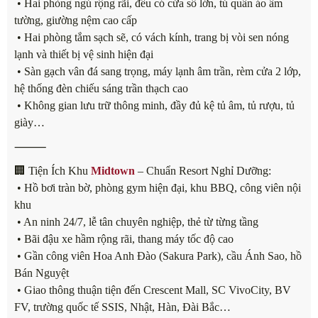
• Hai phòng ngủ rộng rãi, đều có cửa sổ lớn, tủ quần áo âm
tường, giường nệm cao cấp
• Hai phòng tắm sạch sẽ, có vách kính, trang bị vòi sen nóng
lạnh và thiết bị vệ sinh hiện đại
• Sàn gạch vân đá sang trọng, máy lạnh âm trần, rèm cửa 2 lớp,
hệ thống đèn chiếu sáng trần thạch cao
• Không gian lưu trữ thông minh, đầy đủ kệ tủ âm, tủ rượu, tủ
giày…
⸻
🏢 Tiện Ích Khu
Midtown
– Chuẩn Resort Nghỉ Dưỡng:
• Hồ bơi tràn bờ, phòng gym hiện đại, khu BBQ, công viên nội
khu
• An ninh 24/7, lễ tân chuyên nghiệp, thẻ từ từng tầng
• Bãi đậu xe hầm rộng rãi, thang máy tốc độ cao
• Gần công viên Hoa Anh Đào (Sakura Park), cầu Ánh Sao, hồ
Bán Nguyệt
• Giao thông thuận tiện đến Crescent Mall, SC VivoCity, BV
FV, trường quốc tế SSIS, Nhật, Hàn, Đài Bắc…