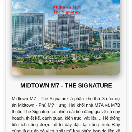
MIDTOWN M7 - THE SIGNATURE
Midtown M7 - The Signature là phân khu thứ 3 của dự
án Midtown - Phú Mỹ Hưng. Hai khối nhà M7A và M7B
thuộc The Signature có nhiều cải tiến đáng giá về cả quy
hoạch, thiết kế, cảnh quan, kiến trúc, vật liệu… Hệ thống
tiện ích cũng được bố trí dày đặc tại công trình. Đây
cũng là dự án có vị trí “trái tim” khu phức hợp do liền kề