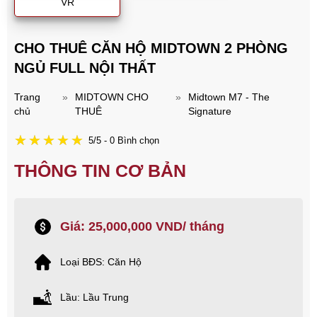
VR
CHO THUÊ CĂN HỘ MIDTOWN 2 PHÒNG
NGỦ FULL NỘI THẤT
Trang
»
MIDTOWN CHO
»
Midtown M7 - The
chủ
THUÊ
Signature
5/5 - 0 Bình chọn
THÔNG TIN CƠ BẢN
Giá: 25,000,000 VND/ tháng
Loại BĐS: Căn Hộ
Lầu: Lầu Trung