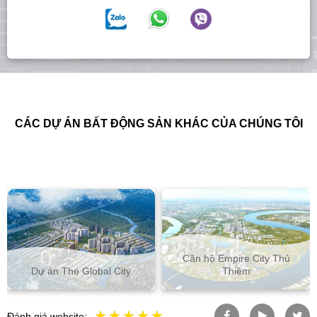
CÁC DỰ ÁN BẤT ĐỘNG SẢN KHÁC CỦA CHÚNG TÔI
Căn hộ Empire City Thủ
Bất động sản t
Global City
Thiêm
Min
Đánh giá website: