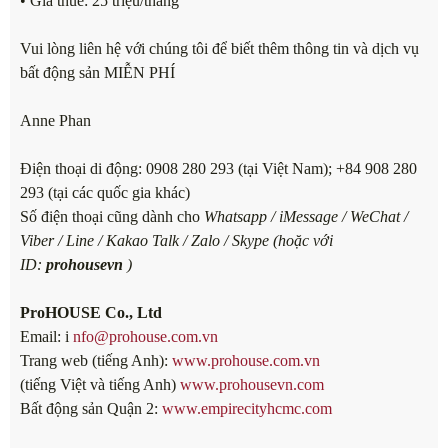
• Giá thuê: 25 triệu/tháng
Vui lòng liên hệ với chúng tôi để biết thêm thông tin và dịch vụ
bất động sản MIỄN PHÍ
Anne Phan
Điện thoại di động: 0908 280 293 (tại Việt Nam); +84 908 280
293 (tại các quốc gia khác)
Số điện thoại cũng dành cho
Whatsapp / iMessage / WeChat /
Viber / Line / Kakao Talk / Zalo / Skype (hoặc với
ID:
prohousevn
)
ProHOUSE Co., Ltd
Email: i
nfo@prohouse.com.vn
Trang web (tiếng Anh):
www.prohouse.com.vn
(tiếng Việt và tiếng Anh)
www.prohousevn.com
Bất động sản Quận 2:
www.empirecityhcmc.com