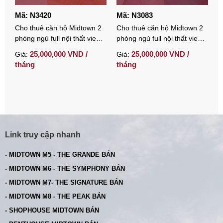
Mã: N3420
Mã: N3083
M
Cho thuê căn hộ Midtown 2
Cho thuê căn hộ Midtown 2
C
phòng ngủ full nội thất view
phòng ngủ full nội thất view
n
biệt thự có ô đậu xe
villa có ô xe tầng trệt
25,000,000 VND /
25,000,000 VND /
Giá:
Giá:
G
tháng
tháng
t
Link truy cập nhanh
- MIDTOWN M5 - THE GRANDE BÁN
- MIDTOWN M6 - THE SYMPHONY BÁN
- MIDTOWN M7- THE SIGNATURE BÁN
- MIDTOWN M8 - THE PEAK BÁN
- SHOPHOUSE MIDTOWN BÁN