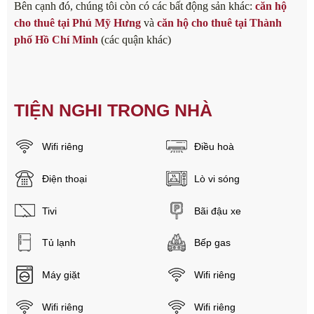
Bên cạnh đó, chúng tôi còn có các bất động sản khác:
căn hộ
cho thuê tại Phú Mỹ Hưng
và
căn hộ cho thuê tại Thành
phố Hồ Chí Minh
(các quận khác)
TIỆN NGHI TRONG NHÀ
Wifi riêng
Điều hoà
Điện thoại
Lò vi sóng
Tivi
Bãi đậu xe
Tủ lạnh
Bếp gas
Máy giặt
Wifi riêng
Wifi riêng
Wifi riêng