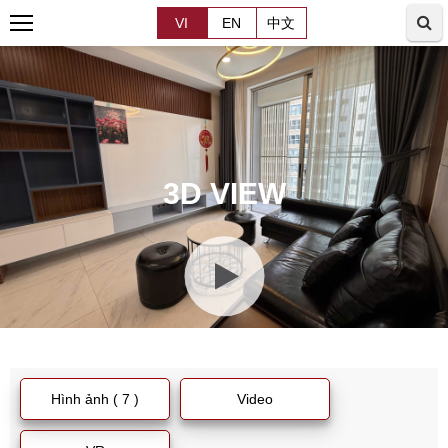
VI
EN
中文
3D VIEW
Hình ảnh ( 7 )
Video