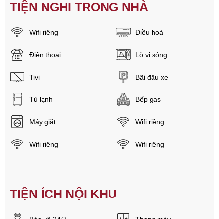
TIỆN NGHI TRONG NHÀ
Wifi riêng
Điều hoà
Điện thoại
Lò vi sóng
Tivi
Bãi đậu xe
Tủ lạnh
Bếp gas
Máy giặt
Wifi riêng
Wifi riêng
Wifi riêng
TIỆN ÍCH NỘI KHU
Bảo vệ 24/7
Thang máy