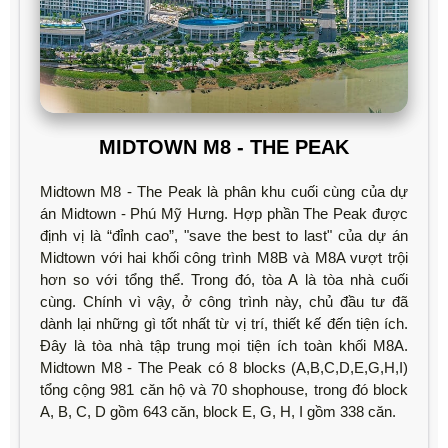
MIDTOWN M8 - THE PEAK
Midtown M8 - The Peak là phân khu cuối cùng của dự
án Midtown - Phú Mỹ Hưng. Hợp phần The Peak được
định vị là “đỉnh cao”, "save the best to last" của dự án
Midtown với hai khối công trình M8B và M8A vượt trội
hơn so với tổng thể. Trong đó, tòa A là tòa nhà cuối
cùng. Chính vì vậy, ở công trình này, chủ đầu tư đã
dành lại những gì tốt nhất từ vị trí, thiết kế đến tiện ích.
Đây là tòa nhà tập trung mọi tiện ích toàn khối M8A.
Midtown M8 - The Peak có 8 blocks (A,B,C,D,E,G,H,I)
tổng cộng 981 căn hộ và 70 shophouse, trong đó block
A, B, C, D gồm 643 căn, block E, G, H, I gồm 338 căn.