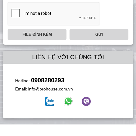
FILE ĐÍNH KÈM
GỬI
LIÊN HỆ VỚI CHÚNG TÔI
0908280293
Hotline:
Email:
info@prohouse.com.vn