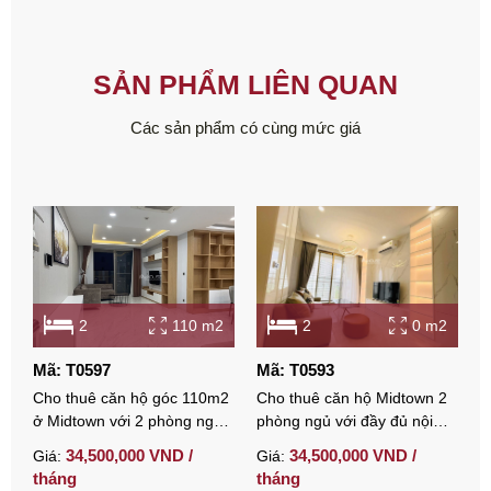
SẢN PHẨM LIÊN QUAN
Các sản phẩm có cùng mức giá
2
110 m2
2
0 m2
Mã: T0597
Mã: T0593
M
Cho thuê căn hộ góc 110m2
Cho thuê căn hộ Midtown 2
C
ở Midtown với 2 phòng ngủ
phòng ngủ với đầy đủ nội
n
đầy đủ nội thất
thất cao cấp
v
34,500,000 VND /
34,500,000 VND /
Giá:
Giá:
G
tháng
tháng
t