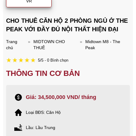
VR
CHO THUÊ CĂN HỘ 2 PHÒNG NGỦ Ở THE
PEAK VỚI ĐẦY ĐỦ NỘI THẤT HIỆN ĐẠI
Trang
»
MIDTOWN CHO
»
Midtown M8 - The
chủ
THUÊ
Peak
5/5 - 0 Bình chọn
THÔNG TIN CƠ BẢN
Giá: 34,500,000 VND/ tháng
Loại BĐS: Căn Hộ
Lầu: Lầu Trung