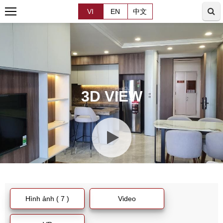
VI
EN
中文
3D VIEW
Hình ảnh ( 7 )
Video