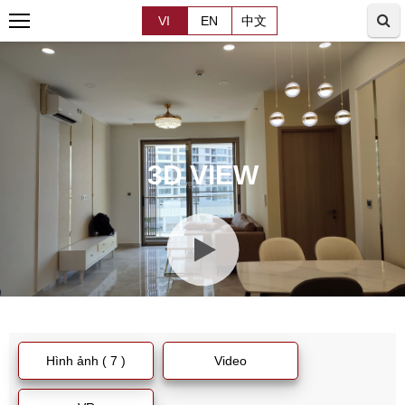
VI
EN
中文
3D VIEW
Hình ảnh ( 7 )
Video