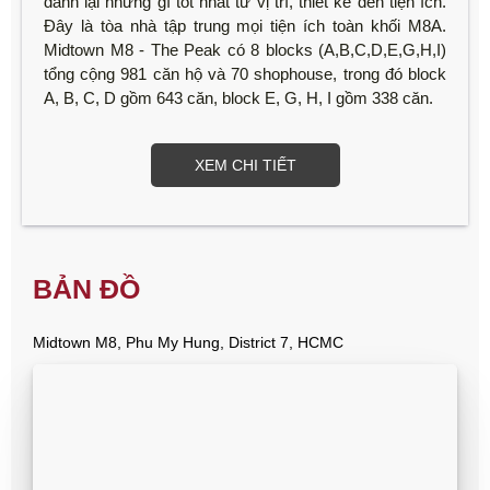
dành lại những gì tốt nhất từ vị trí, thiết kế đến tiện ích.
Đây là tòa nhà tập trung mọi tiện ích toàn khối M8A.
Midtown M8 - The Peak có 8 blocks (A,B,C,D,E,G,H,I)
tổng cộng 981 căn hộ và 70 shophouse, trong đó block
A, B, C, D gồm 643 căn, block E, G, H, I gồm 338 căn.
XEM CHI TIẾT
BẢN ĐỒ
Midtown M8, Phu My Hung, District 7, HCMC