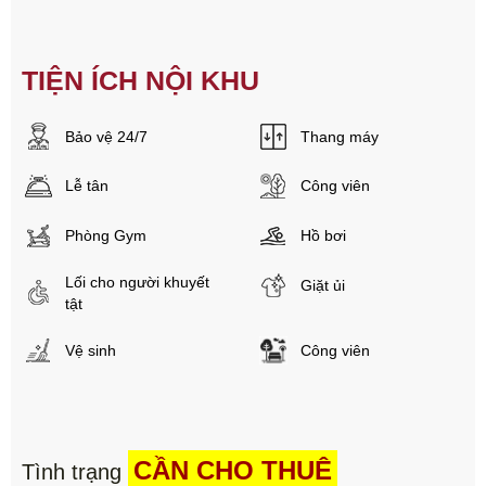
TIỆN ÍCH NỘI KHU
Bảo vệ 24/7
Thang máy
Lễ tân
Công viên
Phòng Gym
Hồ bơi
Lối cho người khuyết
Giặt ủi
tật
Vệ sinh
Công viên
CẦN CHO THUÊ
Tình trạng