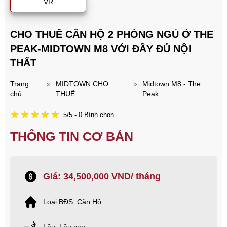
VR
CHO THUÊ CĂN HỘ 2 PHÒNG NGỦ Ở THE
PEAK-MIDTOWN M8 VỚI ĐẦY ĐỦ NỘI
THẤT
Trang
»
MIDTOWN CHO
»
Midtown M8 - The
chủ
THUÊ
Peak
5/5 - 0 Bình chọn
THÔNG TIN CƠ BẢN
Giá: 34,500,000 VND/ tháng
Loại BĐS: Căn Hộ