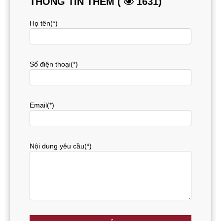
THÔNG TIN THÊM (
1631)
Họ tên(*)
Số điện thoại(*)
Email(*)
Nội dung yêu cầu(*)