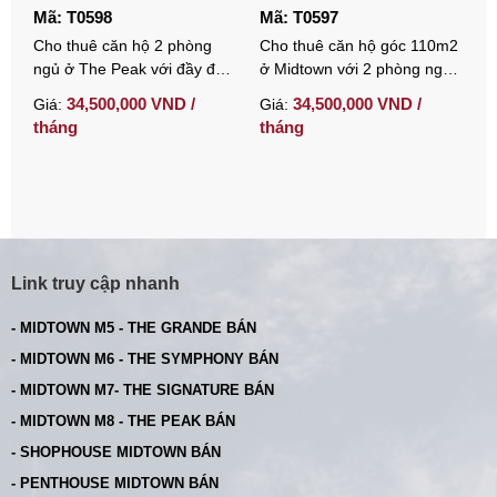
Mã: T0598
Mã: T0597
M
Cho thuê căn hộ 2 phòng
Cho thuê căn hộ góc 110m2
C
ngủ ở The Peak với đầy đủ
ở Midtown với 2 phòng ngủ
p
nội thất hiện đại
đầy đủ nội thất
t
34,500,000 VND /
34,500,000 VND /
Giá:
Giá:
G
tháng
tháng
t
Link truy cập nhanh
- MIDTOWN M5 - THE GRANDE BÁN
- MIDTOWN M6 - THE SYMPHONY BÁN
- MIDTOWN M7- THE SIGNATURE BÁN
- MIDTOWN M8 - THE PEAK BÁN
- SHOPHOUSE MIDTOWN BÁN
- PENTHOUSE MIDTOWN BÁN