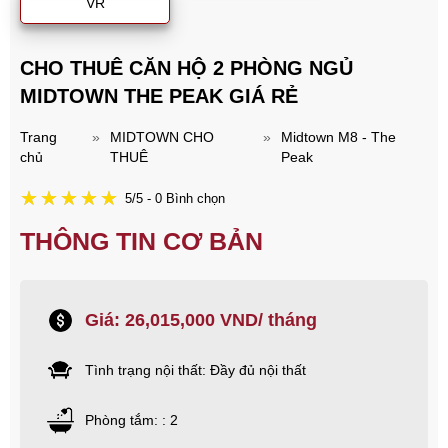
VR
CHO THUÊ CĂN HỘ 2 PHÒNG NGỦ
MIDTOWN THE PEAK GIÁ RẺ
Trang
»
MIDTOWN CHO
»
Midtown M8 - The
chủ
THUÊ
Peak
5/5 - 0 Bình chọn
THÔNG TIN CƠ BẢN
Giá: 26,015,000 VND/ tháng
Tình trạng nội thất: Đầy đủ nội thất
Phòng tắm: : 2