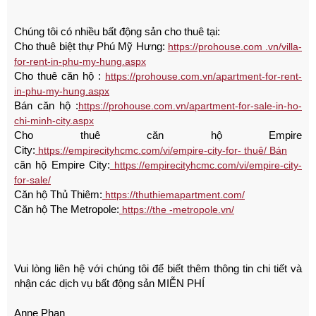
Chúng tôi có nhiều bất động sản cho thuê tại:
Cho thuê biệt thự Phú Mỹ Hưng:
https://prohouse.com .vn/villa-
for-rent-in-phu-my-hung.aspx
Cho thuê căn hộ :
https://prohouse.com.vn/apartment-for-rent-
in-phu-my-hung.aspx
Bán căn hộ :
https://prohouse.com.vn/apartment-for-sale-in-ho-
chi-minh-city.aspx
Cho thuê căn hộ Empire
City:
https://empirecityhcmc.com/vi/empire-city-for- thuê/ Bán
căn hộ Empire City:
https://empirecityhcmc.com/vi/empire-city-
for-sale/
Căn hộ Thủ Thiêm:
https://thuthiemapartment.com/
Căn hộ The Metropole:
https://the -metropole.vn/
Vui lòng liên hệ với chúng tôi để biết thêm thông tin chi tiết và
nhận các dịch vụ bất động sản MIỄN PHÍ
Anne Phan