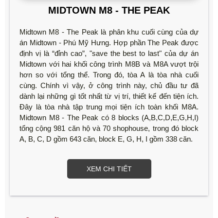
MIDTOWN M8 - THE PEAK
Midtown M8 - The Peak là phân khu cuối cùng của dự
án Midtown - Phú Mỹ Hưng. Hợp phần The Peak được
định vị là “đỉnh cao”, "save the best to last" của dự án
Midtown với hai khối công trình M8B và M8A vượt trội
hơn so với tổng thể. Trong đó, tòa A là tòa nhà cuối
cùng. Chính vì vậy, ở công trình này, chủ đầu tư đã
dành lại những gì tốt nhất từ vị trí, thiết kế đến tiện ích.
Đây là tòa nhà tập trung mọi tiện ích toàn khối M8A.
Midtown M8 - The Peak có 8 blocks (A,B,C,D,E,G,H,I)
tổng cộng 981 căn hộ và 70 shophouse, trong đó block
A, B, C, D gồm 643 căn, block E, G, H, I gồm 338 căn.
XEM CHI TIẾT