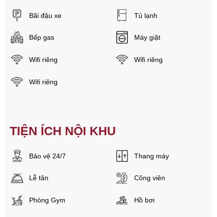
Bãi đậu xe
Tủ lạnh
Bếp gas
Máy giặt
Wifi riêng
Wifi riêng
Wifi riêng
TIỆN ÍCH NỘI KHU
Bảo vệ 24/7
Thang máy
Lễ tân
Công viên
Phòng Gym
Hồ bơi