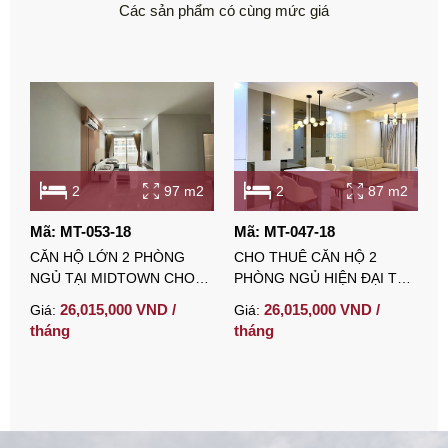
Các sản phẩm có cùng mức giá
2
97 m2
2
87 m2
Mã: MT-053-18
Mã: MT-047-18
M
CĂN HỘ LỚN 2 PHÒNG
CHO THUÊ CĂN HỘ 2
C
NGỦ TẠI MIDTOWN CHO
PHÒNG NGỦ HIỆN ĐẠI TẠI
P
THUÊ VỚI ĐẦY ĐỦ NỘI
PHÚ MỸ HƯNG FULL NỘI
T
26,015,000 VND /
26,015,000 VND /
Giá:
Giá:
G
THẤT VÀ BỒN TẮM
THẤT
T
tháng
tháng
t