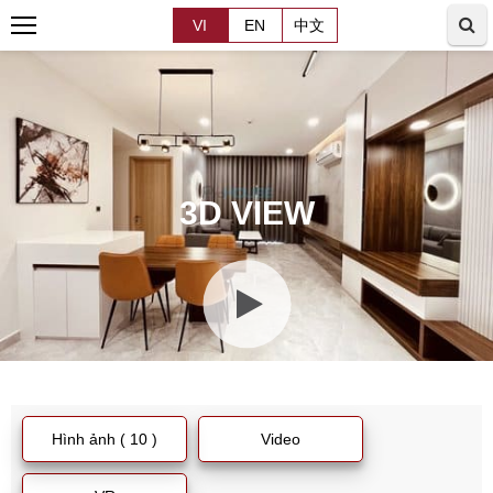
VI
EN
中文
3D VIEW
Hình ảnh ( 10 )
Video