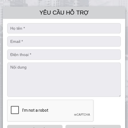
YÊU CẦU HỖ TRỢ