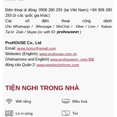
Điện thoại di động: 0908 280 293 (tại Việt Nam);
+84 908 280
293 (ở các quốc gia khác)
Các số điện thoại cũng dành
cho
Whatsapp
/
iMessage
/
WeChat
/
Viber
/
Line
/
Kakao
prohousevn
Tal
k/
Zalo
/ Skype (or with ID:
)
ProHOUSE Co., Ltd
Email:
anne.hcmc@gmail.com
Websites (English):
www.prohouse.com.vn
(Vietnamese and English)
www.prohousevn .com Bất
động sản Quận 2:
www.empirecityhcmc.com
TIỆN NGHI TRONG NHÀ
Wifi riêng
Điều hoà
Lò vi sóng
Tivi