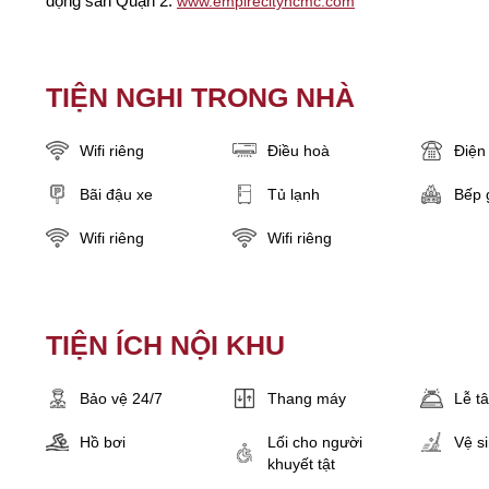
động sản Quận 2:
www.empirecityhcmc.com
TIỆN NGHI TRONG NHÀ
Wifi riêng
Điều hoà
Điện 
Bãi đậu xe
Tủ lạnh
Bếp 
Wifi riêng
Wifi riêng
TIỆN ÍCH NỘI KHU
Bảo vệ 24/7
Thang máy
Lễ t
Hồ bơi
Lối cho người
Vệ s
khuyết tật