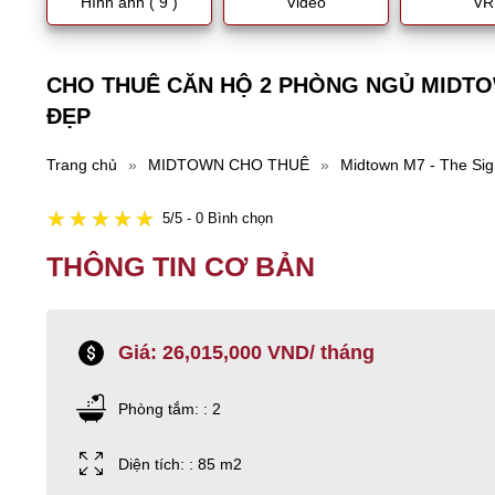
Hình ảnh ( 9 )
Video
VR
CHO THUÊ CĂN HỘ 2 PHÒNG NGỦ MIDTO
ĐẸP
Trang chủ
»
MIDTOWN CHO THUÊ
»
Midtown M7 - The Sig
5/5 - 0 Bình chọn
THÔNG TIN CƠ BẢN
Giá: 26,015,000 VND/ tháng
Phòng tắm: : 2
Diện tích: : 85 m2