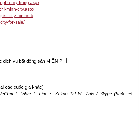
-in-phu-my-hung.aspx
chi-minh-city.aspx
ire-city-for-rent/
ity-for-sale/
các dịch vụ bất động sản MIỄN PHÍ
ại các quốc gia khác)
WeChat
/
Viber
/
Line
/
Kakao Tal
k/
Zalo
/ Skype (hoặc có