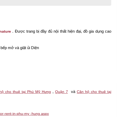
.
Được trang bị đầy đủ nội thất hiện đại, đồ gia dụng cao
nature
bếp mở và giặt ủi Diện
,
và
hộ cho thuê tại Phú Mỹ Hưng
Quận 7
Căn hộ cho thuê tại
-for-rent-in-phu-my -hung.aspx