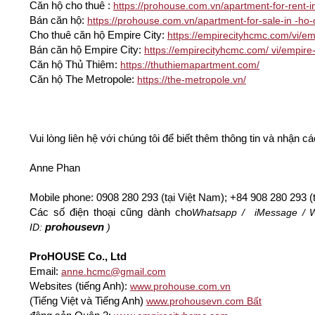
Căn hộ cho thuê :
https://prohouse.com.vn/apartment-for-rent
Bán căn hộ:
https://prohouse.com.vn/apartment-for-sale-in -ho-
Cho thuê căn hộ Empire City:
https://empirecityhcmc.com/vi/emp
Bán căn hộ Empire City:
https://empirecityhcmc.com/ vi/empire-c
Căn hộ Thủ Thiêm:
https://thuthiemapartment.com/
Căn hộ The Metropole:
https://the-metropole.vn/
Vui lòng liên hệ với chúng tôi để biết thêm thông tin và nhận 
Anne Phan
Mobile phone: 0908 280 293 (tại Việt Nam);
+84 908 280 293 (t
Các số điện thoại cũng dành cho
Whatsapp
/
iMessage
/
prohousevn
ID:
)
ProHOUSE Co., Ltd
Email:
anne.hcmc@gmail.com
Websites (tiếng Anh):
www.prohouse.com.vn
(Tiếng Việt và Tiếng Anh)
www.prohousevn.com Bất