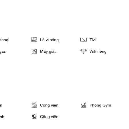
thoại
Lò vi sóng
Tivi
gas
Máy giặt
Wifi riêng
ân
Công viên
Phòng Gym
inh
Công viên