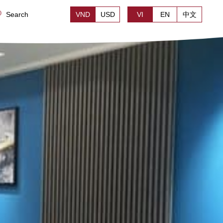
Search
VND
USD
VI
EN
中文