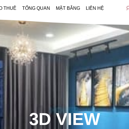
O THUÊ
TỔNG QUAN
MẶT BẰNG
LIÊN HỆ
3D VIEW