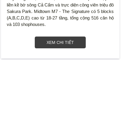
liền kề bờ sông Cả Cấm và trực diện công viên triệu đô
Sakura Park. Midtown M7 - The Signature có 5 blocks
(A,B,C,D,E) cao từ 18-27 tầng, tổng cộng 516 căn hộ
và 103 shophouses.
XEM CHI TIẾT