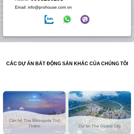
Email:
info@prohouse.com.vn
CÁC DỰ ÁN BẤT ĐỘNG SẢN KHÁC CỦA CHÚNG TÔI
etropole Thủ
Căn hộ Empire
êm
Dự án The Global City
Thiê