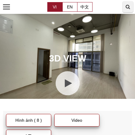
VI
EN
中文
3D VIEW
Hình ảnh ( 8 )
Video