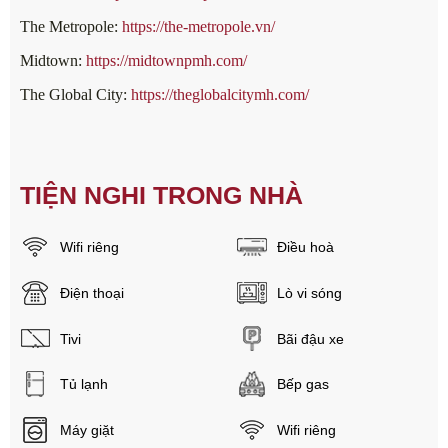
The Metropole:
https://the-metropole.vn/
Midtown:
https://midtownpmh.com/
The Global City:
https://theglobalcitymh.com/
TIỆN NGHI TRONG NHÀ
Wifi riêng
Điều hoà
Điện thoại
Lò vi sóng
Tivi
Bãi đậu xe
Tủ lạnh
Bếp gas
Máy giặt
Wifi riêng