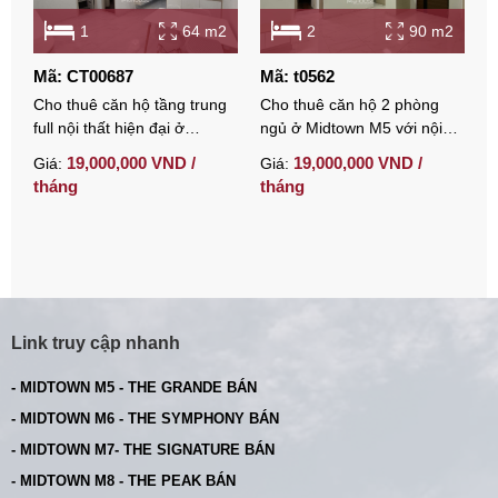
1
64 m2
2
90 m2
Mã: CT00687
Mã: t0562
Cho thuê căn hộ tầng trung
Cho thuê căn hộ 2 phòng
full nội thất hiện đại ở
ngủ ở Midtown M5 với nội
Midtown Phú Mỹ Hưng với 1
thất cơ bản
19,000,000 VND /
19,000,000 VND /
Giá:
Giá:
phòng ngủ
tháng
tháng
Link truy cập nhanh
- MIDTOWN M5 - THE GRANDE BÁN
- MIDTOWN M6 - THE SYMPHONY BÁN
- MIDTOWN M7- THE SIGNATURE BÁN
- MIDTOWN M8 - THE PEAK BÁN