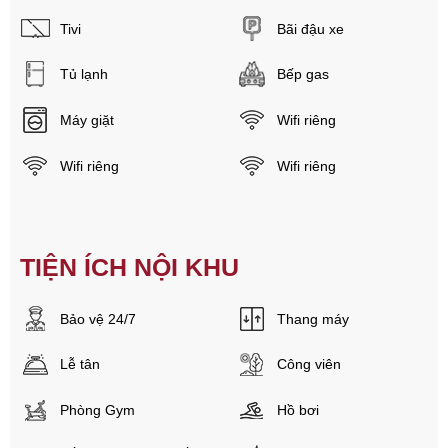
Tivi
Bãi đậu xe
Tủ lạnh
Bếp gas
Máy giặt
Wifi riêng
Wifi riêng
Wifi riêng
TIỆN ÍCH NỘI KHU
Bảo vệ 24/7
Thang máy
Lễ tân
Công viên
Phòng Gym
Hồ bơi