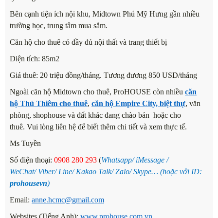
Bên cạnh tiện ích nội khu, Midtown Phú Mỹ Hưng gần nhiều
trường học, trung tâm mua sắm.
Căn hộ cho thuê có đầy đủ nội thất và trang thiết bị
Diện tích: 85m2
Giá thuê: 20 triệu đồng/tháng. Tương đương 850 USD/tháng
Ngoài căn hộ Midtown cho thuê, ProHOUSE còn nhiều
căn
hộ
Thủ Thiêm cho thuê
,
căn hộ Empire City,
biệt thự
, văn
phòng, shophouse và đất khác đang chào bán hoặc cho
thuê. Vui lòng liên hệ để biết thêm chi tiết và xem thực tế.
Ms Tuyền
Số điện thoại:
0908 280
293
(
Whatsapp
/
iMessage
/
WeChat
/
Viber
/
Line
/
Kakao Tal
k/
Zalo
/ Skype… (hoặc với ID:
prohousevn
)
Email:
anne.hcmc@gmail.com
Websites (Tiếng Anh):
www.prohouse.com.vn