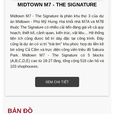
MIDTOWN M7 - THE SIGNATURE
Midtown M7 - The Signature là phân khu thứ 3 của dự
án Midtown - Phú Mỹ Hưng. Hai khối nhà M7A và M7B
thuộc The Signature có nhiều cải tiến đáng giá về cả quy
hoạch, thiết kế, cảnh quan, kiến trúc, vật liệu… Hệ thống
tiện ích cũng được bố trí dày đặc tại công trình. Đây
cũng là dự án có vị trí “trái tim” khu phức hợp do liền kề
bờ sông Cả Cấm và trực diện công viên triệu đô Sakura
Park. Midtown M7 - The Signature có 5 blocks
(A,B,C,D,E) cao từ 18-27 tầng, tổng cộng 516 căn hộ và
103 shophouses.
XEM CHI TIẾT
BẢN ĐỒ