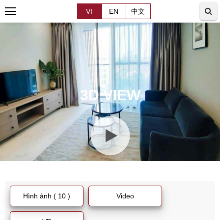
VI
EN
中文
3D VIEW
Hình ảnh ( 10 )
Video