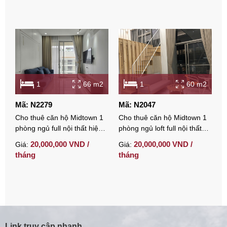
1
66 m2
1
60 m2
Mã: N2279
Mã: N2047
M
Cho thuê căn hộ Midtown 1
Cho thuê căn hộ Midtown 1
C
phòng ngủ full nội thất hiện
phòng ngủ loft full nội thất
M
đại
thiết kế hiện đại
đ
20,000,000 VND /
20,000,000 VND /
Giá:
Giá:
G
tháng
tháng
t
Link truy cập nhanh