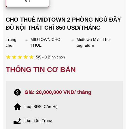
VR
CHO THUÊ MIDTOWN 2 PHÒNG NGỦ ĐẦY
ĐỦ NỘI THẤT CHỈ 850 USD/THÁNG
Trang
»
MIDTOWN CHO
»
Midtown M7 - The
chủ
THUÊ
Signature
5/5 - 0 Bình chọn
THÔNG TIN CƠ BẢN
Giá: 20,000,000 VND/ tháng
Loại BĐS: Căn Hộ
Lầu: Lầu Trung