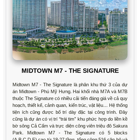
MIDTOWN M7 - THE SIGNATURE
Midtown M7 - The Signature là phân khu thứ 3 của dự
án Midtown - Phú Mỹ Hưng. Hai khối nhà M7A và M7B
thuộc The Signature có nhiều cải tiến đáng giá về cả quy
hoạch, thiết kế, cảnh quan, kiến trúc, vật liệu… Hệ thống
tiện ích cũng được bố trí dày đặc tại công trình. Đây
cũng là dự án có vị trí “trái tim” khu phức hợp do liền kề
bờ sông Cả Cấm và trực diện công viên triệu đô Sakura
Park. Midtown M7 - The Signature có 5 blocks
(A,B,C,D,E) cao từ 18-27 tầng, tổng cộng 516 căn hộ và