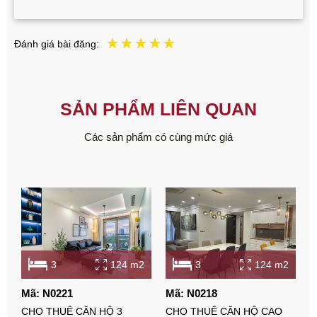
Đánh giá bài đăng:
SẢN PHẨM LIÊN QUAN
Các sản phẩm có cùng mức giá
3
124 m2
3
124 m2
Mã: N0221
Mã: N0218
M
CHO THUÊ CĂN HỘ 3
CHO THUÊ CĂN HỘ CAO
C