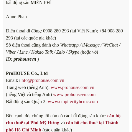
bất động sản MIỄN PHÍ
Anne Phan
Điện thoại di động: 0908 280 293 (tại Việt Nam); +84 908 280
293 (tại các quốc gia khác)
Số điện thoại cũng dành cho
Whatsapp / iMessage / WeChat /
Viber / Line / Kakao Talk / Zalo / Skype (hoặc với
ID:
prohousevn
)
ProHOUSE Co., Ltd
Email: i
nfo@prohouse.com.vn
Trang web (tiếng Anh):
www.prohouse.com.vn
(tiếng Việt và tiếng Anh)
www.prohousevn.com
Bất động sản Quận 2:
www.empirecityhcmc.com
Bên cạnh đó, chúng tôi còn có các bất động sản khác:
căn hộ
cho thuê tại Phú Mỹ Hưng
và
căn hộ cho thuê tại Thành
phố Hồ Chí Minh
(các quận khác)