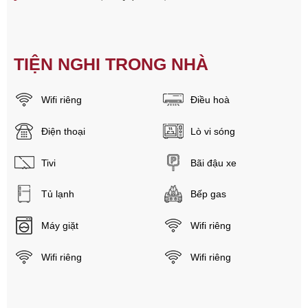
TIỆN NGHI TRONG NHÀ
Wifi riêng
Điều hoà
Điện thoại
Lò vi sóng
Tivi
Bãi đậu xe
Tủ lạnh
Bếp gas
Máy giặt
Wifi riêng
Wifi riêng
Wifi riêng