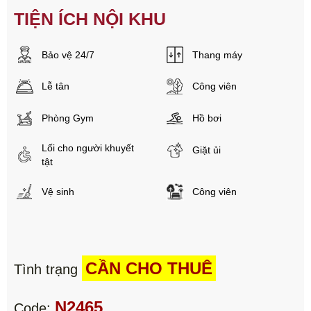
TIỆN ÍCH NỘI KHU
Bảo vệ 24/7
Thang máy
Lễ tân
Công viên
Phòng Gym
Hồ bơi
Lối cho người khuyết
Giặt ủi
tật
Vệ sinh
Công viên
CẦN CHO THUÊ
Tình trạng
N2465
Code: