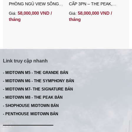
PHÒNG NGỦ VIEW SÔNG
CẤP 3PN – THE PEAK,
p
GIÁ TỐT TẠI MIDTOWN
MIDTOWN PHÚ MỸ HƯNG |
t
58,000,000 VND /
58,000,000 VND /
Giá:
Giá:
G
PHÚ MỸ HƯNG
TẦNG CAO – VIEW
tháng
tháng
t
THOÁNG – FULL NỘI THẤT
Link truy cập nhanh
- MIDTOWN M5 - THE GRANDE BÁN
- MIDTOWN M6 - THE SYMPHONY BÁN
- MIDTOWN M7- THE SIGNATURE BÁN
- MIDTOWN M8 - THE PEAK BÁN
- SHOPHOUSE MIDTOWN BÁN
- PENTHOUSE MIDTOWN BÁN