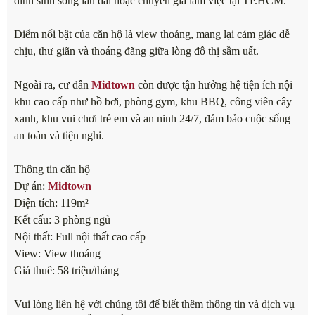
đình sinh sống lâu dài hoặc chuyên gia làm việc tại TP.HCM.
Điểm nổi bật của căn hộ là view thoáng, mang lại cảm giác dễ
chịu, thư giãn và thoáng đãng giữa lòng đô thị sầm uất.
Ngoài ra, cư dân
Midtown
còn được tận hưởng hệ tiện ích nội
khu cao cấp như hồ bơi, phòng gym, khu BBQ, công viên cây
xanh, khu vui chơi trẻ em và an ninh 24/7, đảm bảo cuộc sống
an toàn và tiện nghi.
Thông tin căn hộ
Dự án:
Midtown
Diện tích: 119m²
Kết cấu: 3 phòng ngủ
Nội thất: Full nội thất cao cấp
View: View thoáng
Giá thuê: 58 triệu/tháng
Vui lòng liên hệ với chúng tôi để biết thêm thông tin và dịch vụ