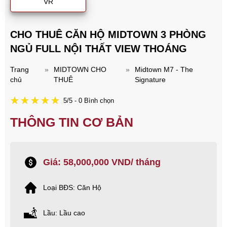
VR
CHO THUÊ CĂN HỘ MIDTOWN 3 PHÒNG
NGỦ FULL NỘI THẤT VIEW THOÁNG
Trang
»
MIDTOWN CHO
»
Midtown M7 - The
chủ
THUÊ
Signature
5/5 - 0 Bình chọn
THÔNG TIN CƠ BẢN
Giá: 58,000,000 VND/ tháng
Loại BĐS: Căn Hộ
Lầu: Lầu cao