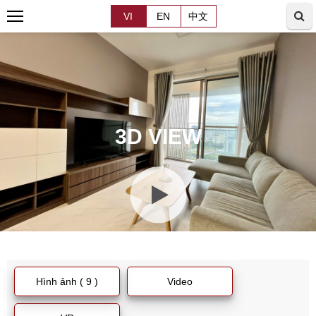
VI
EN
中文
3D VIEW
Hình ảnh ( 9 )
Video