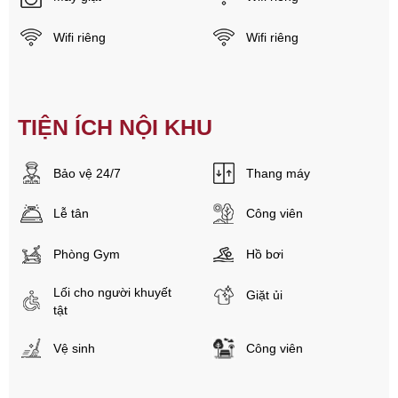
Wifi riêng
Wifi riêng
TIỆN ÍCH NỘI KHU
Bảo vệ 24/7
Thang máy
Lễ tân
Công viên
Phòng Gym
Hồ bơi
Lối cho người khuyết
Giặt ủi
tật
Vệ sinh
Công viên