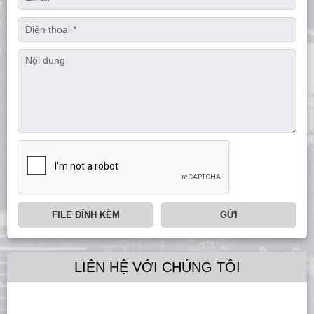
FILE ĐÍNH KÈM
GỬI
LIÊN HỆ VỚI CHÚNG TÔI