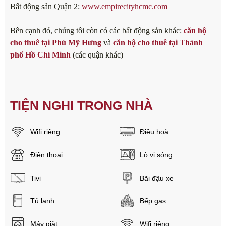
Bất động sản Quận 2:
www.empirecityhcmc.com
Bên cạnh đó, chúng tôi còn có các bất động sản khác:
căn hộ
cho thuê tại Phú Mỹ Hưng
và
căn hộ cho thuê tại Thành
phố Hồ Chí Minh
(các quận khác)
TIỆN NGHI TRONG NHÀ
Wifi riêng
Điều hoà
Điện thoại
Lò vi sóng
Tivi
Bãi đậu xe
Tủ lạnh
Bếp gas
Máy giặt
Wifi riêng