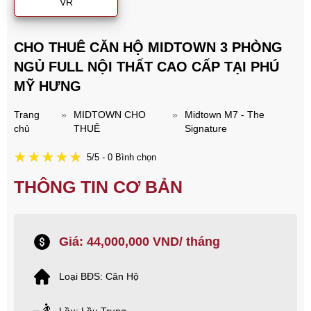
VR
CHO THUÊ CĂN HỘ MIDTOWN 3 PHÒNG
NGỦ FULL NỘI THẤT CAO CẤP TẠI PHÚ
MỸ HƯNG
Trang
»
MIDTOWN CHO
»
Midtown M7 - The
chủ
THUÊ
Signature
5/5 - 0 Bình chọn
THÔNG TIN CƠ BẢN
Giá: 44,000,000 VND/ tháng
Loại BĐS: Căn Hộ