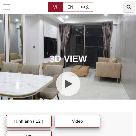
VI
EN
中文
3D VIEW
Hình ảnh ( 12 )
Video