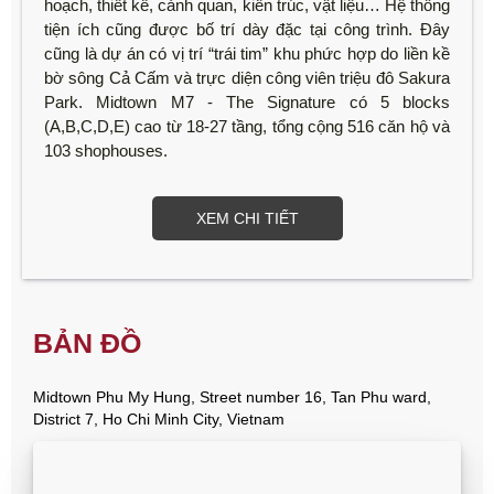
hoạch, thiết kế, cảnh quan, kiến trúc, vật liệu… Hệ thống
tiện ích cũng được bố trí dày đặc tại công trình. Đây
cũng là dự án có vị trí “trái tim” khu phức hợp do liền kề
bờ sông Cả Cấm và trực diện công viên triệu đô Sakura
Park. Midtown M7 - The Signature có 5 blocks
(A,B,C,D,E) cao từ 18-27 tầng, tổng cộng 516 căn hộ và
103 shophouses.
XEM CHI TIẾT
BẢN ĐỒ
Midtown Phu My Hung, Street number 16, Tan Phu ward,
District 7, Ho Chi Minh City, Vietnam