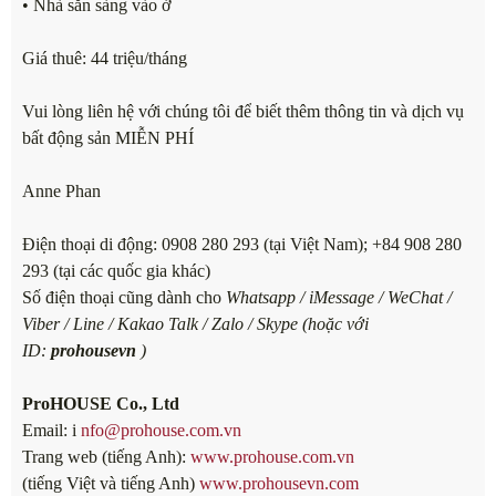
• Nhà sẵn sàng vào ở
Giá thuê: 44 triệu/tháng
Vui lòng liên hệ với chúng tôi để biết thêm thông tin và dịch vụ
bất động sản MIỄN PHÍ
Anne Phan
Điện thoại di động: 0908 280 293 (tại Việt Nam); +84 908 280
293 (tại các quốc gia khác)
Số điện thoại cũng dành cho
Whatsapp / iMessage / WeChat /
Viber / Line / Kakao Talk / Zalo / Skype (hoặc với
ID:
prohousevn
)
ProHOUSE Co., Ltd
Email: i
nfo@prohouse.com.vn
Trang web (tiếng Anh):
www.prohouse.com.vn
(tiếng Việt và tiếng Anh)
www.prohousevn.com