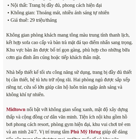
• Nội thất: Trang bị đầy đủ, phong cách hiện đại
• Không gian: Thoáng mát, nhiều ánh sáng tự nhiên
• Giá thuê: 29 triệu/tháng
Không gian phòng khách mang tông màu trung tính thanh lịch,
kết hợp sofa cao cấp và bàn trà mặt đá tạo điểm nhấn sang trọng.
Khu vực bàn ăn được bố trí gọn gàng, phù hợp cho những bữa
cơm gia đình ấm cúng hoặc tiếp khách thân mật.
Nhà bếp thiết kế tối ưu công năng sử dụng, trang bị đầy đủ thiết
bị cần thiết, hệ tủ lưu trữ rộng rãi. Hai phòng ngủ được sắp xếp
riêng tư, cửa sổ lớn giúp căn hộ luôn tràn ngập ánh sáng và
không khí tự nhiên.
Midtown
nổi bật với không gian sống xanh, mật độ xây dựng
thấp và cộng đồng cư dân văn minh. Tiện ích nội khu gồm hồ
bơi phong cách resort, phòng gym hiện đại, khu vui chơi trẻ em
và an ninh 24/7. Vị trí trung tâm
Phú Mỹ Hưng
giúp dễ dàng