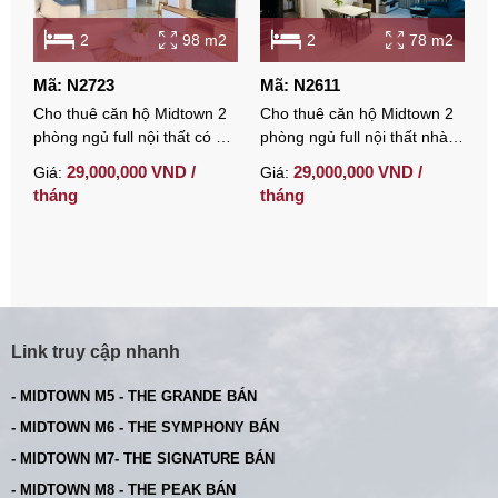
2
98 m2
2
78 m2
Mã: N2723
Mã: N2611
M
Cho thuê căn hộ Midtown 2
Cho thuê căn hộ Midtown 2
C
phòng ngủ full nội thất có ô
phòng ngủ full nội thất nhà
p
xe hầm
đẹp tại Phú Mỹ Hưng
s
29,000,000 VND /
29,000,000 VND /
Giá:
Giá:
G
tháng
tháng
t
Link truy cập nhanh
- MIDTOWN M5 - THE GRANDE BÁN
- MIDTOWN M6 - THE SYMPHONY BÁN
- MIDTOWN M7- THE SIGNATURE BÁN
- MIDTOWN M8 - THE PEAK BÁN