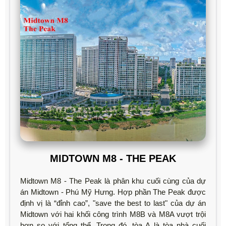
MIDTOWN M8 - THE PEAK
Midtown M8 - The Peak là phân khu cuối cùng của dự
án Midtown - Phú Mỹ Hưng. Hợp phần The Peak được
định vị là “đỉnh cao”, "save the best to last" của dự án
Midtown với hai khối công trình M8B và M8A vượt trội
hơn so với tổng thể. Trong đó, tòa A là tòa nhà cuối