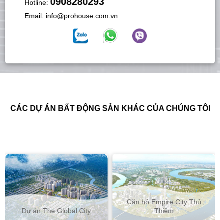
0908280293
Hotline:
Email:
info@prohouse.com.vn
CÁC DỰ ÁN BẤT ĐỘNG SẢN KHÁC CỦA CHÚNG TÔI
Căn hộ Empire City Thủ
Bất động sản tại TP. H
City
Thiêm
Minh