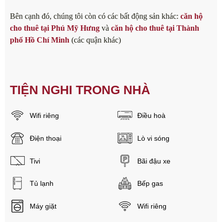
Bên cạnh đó, chúng tôi còn có các bất động sản khác:
căn hộ
cho thuê tại Phú Mỹ Hưng
và
căn hộ cho thuê tại Thành
phố Hồ Chí Minh
(các quận khác)
TIỆN NGHI TRONG NHÀ
Wifi riêng
Điều hoà
Điện thoại
Lò vi sóng
Tivi
Bãi đậu xe
Tủ lạnh
Bếp gas
Máy giặt
Wifi riêng