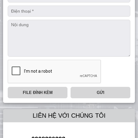
FILE ĐÍNH KÈM
GỬI
LIÊN HỆ VỚI CHÚNG TÔI