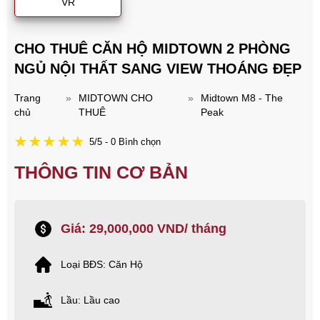
VR
CHO THUÊ CĂN HỘ MIDTOWN 2 PHÒNG
NGỦ NỘI THẤT SANG VIEW THOÁNG ĐẸP
Trang
»
MIDTOWN CHO
»
Midtown M8 - The
chủ
THUÊ
Peak
5/5 - 0 Bình chọn
THÔNG TIN CƠ BẢN
Giá: 29,000,000 VND/ tháng
Loại BĐS: Căn Hộ
Lầu: Lầu cao