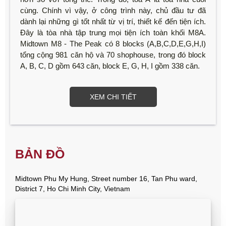
cùng. Chính vì vậy, ở công trình này, chủ đầu tư đã
dành lại những gì tốt nhất từ vị trí, thiết kế đến tiện ích.
Đây là tòa nhà tập trung mọi tiện ích toàn khối M8A.
Midtown M8 - The Peak có 8 blocks (A,B,C,D,E,G,H,I)
tổng cộng 981 căn hộ và 70 shophouse, trong đó block
A, B, C, D gồm 643 căn, block E, G, H, I gồm 338 căn.
XEM CHI TIẾT
BẢN ĐỒ
Midtown Phu My Hung, Street number 16, Tan Phu ward,
District 7, Ho Chi Minh City, Vietnam