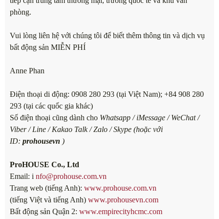
tiếp cận trung tâm thương mại, trường quốc tế và khu văn
phòng.
Vui lòng liên hệ với chúng tôi để biết thêm thông tin và dịch vụ
bất động sản MIỄN PHÍ
Anne Phan
Điện thoại di động: 0908 280 293 (tại Việt Nam); +84 908 280
293 (tại các quốc gia khác)
Số điện thoại cũng dành cho
Whatsapp / iMessage / WeChat /
Viber / Line / Kakao Talk / Zalo / Skype (hoặc với
ID:
prohousevn
)
ProHOUSE Co., Ltd
Email: i
nfo@prohouse.com.vn
Trang web (tiếng Anh):
www.prohouse.com.vn
(tiếng Việt và tiếng Anh)
www.prohousevn.com
Bất động sản Quận 2:
www.empirecityhcmc.com