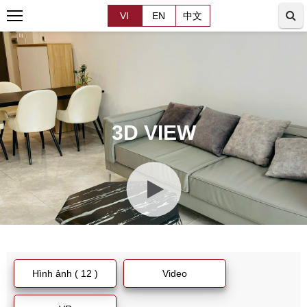
VI
EN
中文
3D VIEW
Hình ảnh ( 12 )
Video