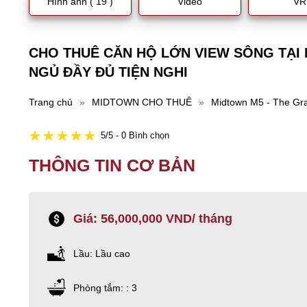
Hình ảnh ( 19 )
Video
VR
CHO THUÊ CĂN HỘ LỚN VIEW SÔNG TẠI
NGỦ ĐẦY ĐỦ TIỆN NGHI
Trang chủ
»
MIDTOWN CHO THUÊ
»
Midtown M5 - The Gr
5/5 - 0 Bình chọn
THÔNG TIN CƠ BẢN
Giá: 56,000,000 VND/ tháng
Lầu: Lầu cao
Phòng tắm: : 3