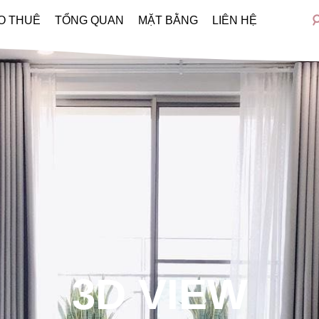
O THUÊ
TỔNG QUAN
MẶT BẰNG
LIÊN HỆ
3D VIEW