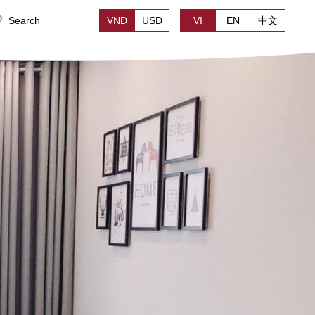
Search
VND
USD
VI
EN
中文