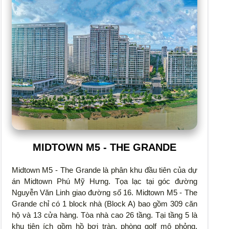
MIDTOWN M5 - THE GRANDE
Midtown M5 - The Grande là phân khu đầu tiên của dự
án Midtown Phú Mỹ Hưng. Tọa lạc tại góc đường
Nguyễn Văn Linh giao đường số 16. Midtown M5 - The
Grande chỉ có 1 block nhà (Block A) bao gồm 309 căn
hộ và 13 cửa hàng. Tòa nhà cao 26 tầng. Tại tầng 5 là
khu tiện ích gồm hồ bơi tràn, phòng golf mô phỏng,