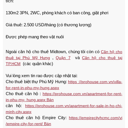
tích:
130m2 3PN, 2WC, phòng khách có ban công, giặt phơi
Giá thuê: 2.500 USD/tháng (có thương lượng)
Được phép mang theo vật nuôi
Ngoài căn hộ cho thuê Midtown, chúng tôi còn có
Căn hộ cho
,
và
thuê tại Phú Mỹ Hưng
Quận 7
Căn hộ cho thuê tại
(các quận khác)
TP.HCM
Vui lòng xem tin rao được cập nhật tại:
Cho thuê biệt thự Phú Mỹ Hưng:
https ://prohouse.com.vn/villa-
for-rent-in-phu-my-hung.aspx
Cho thuê căn hộ :
https://prohouse.com.vn/apartment-for-rent-
in-phu-my- hung.aspx Bán
căn hộ:
https://prohouse.com.vn/apartment-for-sale-in-ho-chi-
minh-city.aspx
Cho thuê căn hộ Empire City:
https://empirecityhcmc.com/vi
/empire-city-for-rent/ Bán