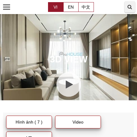
VI
EN
中文
3D VIEW
Hình ảnh ( 7 )
Video