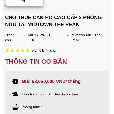
VR
CHO THUÊ CĂN HỘ CAO CẤP 3 PHÒNG
NGỦ TẠI MIDTOWN THE PEAK
Trang
»
MIDTOWN CHO
»
Midtown M8 - The
chủ
THUÊ
Peak
5/5 - 0 Bình chọn
THÔNG TIN CƠ BẢN
Giá: 58,650,000 VND/ tháng
Tình trạng nội thất: Đầy đủ nội thất
Phòng tắm: : 2