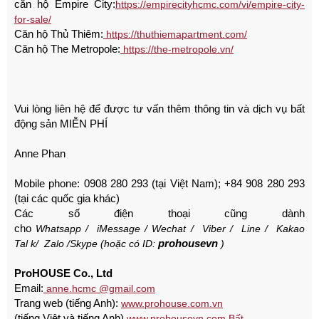
căn hộ Empire City:
https://empirecityhcmc.com/vi/empire-city-
for-sale/
Căn hộ Thủ Thiêm:
https://thuthiemapartment.com/
Căn hộ The Metropole:
https://the-metropole.vn/
Vui lòng liên hệ để được tư vấn thêm thông tin và dịch vụ bất
động sản MIỄN PHÍ
Anne Phan
Mobile phone: 0908 280 293 (tại Việt Nam);
+84 908 280 293
(tại các quốc gia khác)
Các số điện thoại cũng dành
cho
Whatsapp
/
iMessage
/
Wechat
/
Viber
/
Line
/
Kakao
prohousevn
Tal
k/
Zalo
/Skype (hoặc có ID:
)
ProHOUSE Co., Ltd
Email:
anne.hcmc @gmail.com
Trang web (tiếng Anh):
www.prohouse.com.vn
(tiếng Việt và tiếng Anh)
www.prohousevn.com Bất