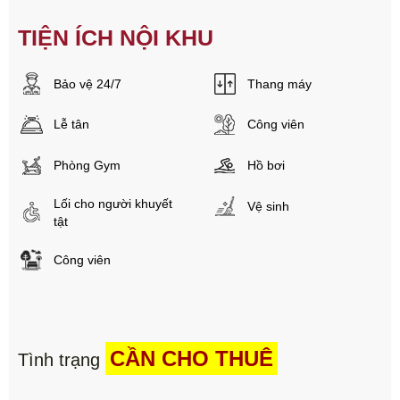
TIỆN ÍCH NỘI KHU
Bảo vệ 24/7
Thang máy
Lễ tân
Công viên
Phòng Gym
Hồ bơi
Lối cho người khuyết
Vệ sinh
tật
Công viên
CẦN CHO THUÊ
Tình trạng