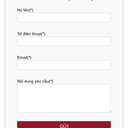
Họ tên(*)
Số điện thoại(*)
Email(*)
Nội dung yêu cầu(*)
GỬI