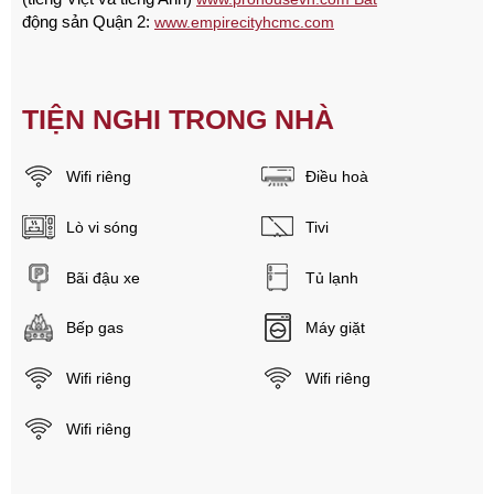
động sản Quận 2:
www.empirecityhcmc.com
TIỆN NGHI TRONG NHÀ
Wifi riêng
Điều hoà
Lò vi sóng
Tivi
Bãi đậu xe
Tủ lạnh
Bếp gas
Máy giặt
Wifi riêng
Wifi riêng
Wifi riêng