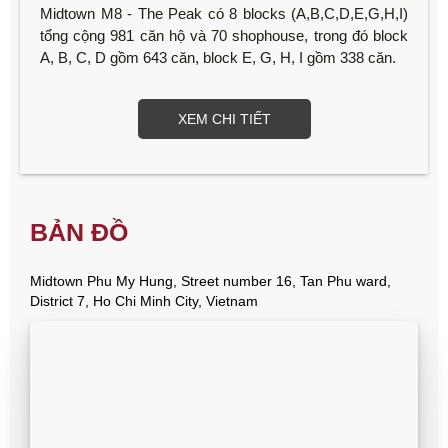
Midtown M8 - The Peak có 8 blocks (A,B,C,D,E,G,H,I)
tổng cộng 981 căn hộ và 70 shophouse, trong đó block
A, B, C, D gồm 643 căn, block E, G, H, I gồm 338 căn.
XEM CHI TIẾT
BẢN ĐỒ
Midtown Phu My Hung, Street number 16, Tan Phu ward,
District 7, Ho Chi Minh City, Vietnam