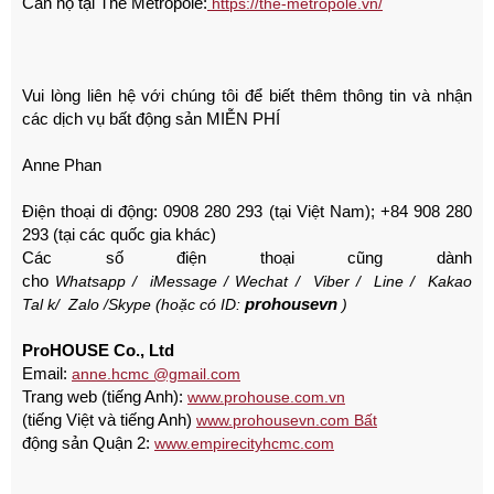
Căn hộ tại The Metropole:
https://the-metropole.vn/
Vui lòng liên hệ với chúng tôi để biết thêm thông tin và nhận
các dịch vụ bất động sản MIỄN PHÍ
Anne Phan
Điện thoại di động: 0908 280 293 (tại Việt Nam);
+84 908 280
293 (tại các quốc gia khác)
Các số điện thoại cũng dành
cho
Whatsapp
/
iMessage
/
Wechat
/
Viber
/
Line
/
Kakao
prohousevn
Tal
k/
Zalo
/Skype (hoặc có ID:
)
ProHOUSE Co., Ltd
Email:
anne.hcmc @gmail.com
Trang web (tiếng Anh):
www.prohouse.com.vn
(tiếng Việt và tiếng Anh)
www.prohousevn.com Bất
động sản Quận 2:
www.empirecityhcmc.com