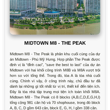
MIDTOWN M8 - THE PEAK
Midtown M8 - The Peak là phân khu cuối cùng của dự
án Midtown - Phú Mỹ Hưng. Hợp phần The Peak được
định vị là “đỉnh cao”, "save the best to last" của dự án
Midtown với hai khối công trình M8B và M8A vượt trội
hơn so với tổng thể. Trong đó, tòa A là tòa nhà cuối
cùng. Chính vì vậy, ở công trình này, chủ đầu tư đã
dành lại những gì tốt nhất từ vị trí, thiết kế đến tiện ích.
Đây là tòa nhà tập trung mọi tiện ích toàn khối M8A.
Midtown M8 - The Peak có 8 blocks (A,B,C,D,E,G,H,I)
tổng cộng 981 căn hộ và 70 shophouse, trong đó block
A, B, C, D gồm 643 căn, block E, G, H, I gồm 338 căn.