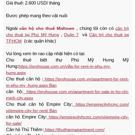
Giá thuê: 2.600 USD/ tháng
Được phép mang theo vật nuôi
Ngoài
, chúng tôi còn có
căn hộ cho thuê Midtown
căn hộ
,
và
cho thuê tại Phú Mỹ Hưng
Quận 7
Căn hộ cho thuê tại
(các quận khác)
TP.HCM
Vui lòng xem tin rao cập nhật hiện có tại:
Cho thuê biệt thự Phú Mỹ Hưng
Mỹ
Hưng:
https://prohouse.com.vn/villa-for-rent-in-phu-my-
hung.aspx
Cho thuê căn hộ :
https://prohouse.com.vn/apartment-for-rent-
in-phu-my -hung.aspx Bán
căn hộ:
https://prohouse.com.vn/apartment-for-sale-in-ho-chi-
minh-city.aspx
Cho thuê căn hộ Empire City:
https://empirecityhcmc.com/
vi/empire-city-for-rent/ Bán
căn hộ Empire City:
https://empirecityhcmc.com/vi/empire-city-
for-sale/
Căn hộ Thủ Thiêm:
https://thuthiemapartment.com/