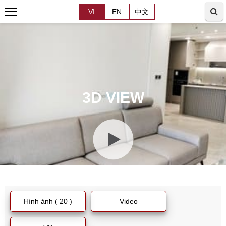
VI
EN
中文
3D VIEW
Hình ảnh ( 20 )
Video