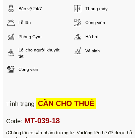
Bảo vệ 24/7
Thang máy
Lễ tân
Công viên
Phòng Gym
Hồ bơi
Lối cho người khuyết
Vệ sinh
tật
Công viên
CẦN CHO THUÊ
Tình trạng
MT-039-18
Code:
(Chúng tôi có sản phẩm tương tự. Vui lòng liên hệ để được hỗ