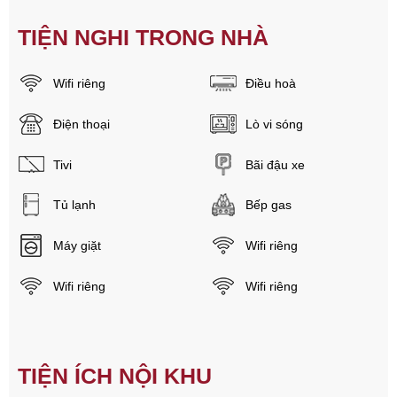
TIỆN NGHI TRONG NHÀ
Wifi riêng
Điều hoà
Điện thoại
Lò vi sóng
Tivi
Bãi đậu xe
Tủ lạnh
Bếp gas
Máy giặt
Wifi riêng
Wifi riêng
Wifi riêng
TIỆN ÍCH NỘI KHU