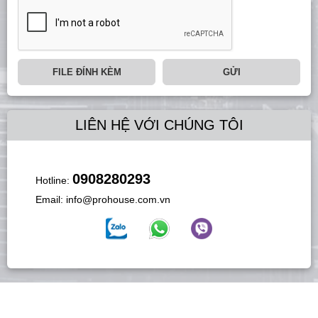
FILE ĐÍNH KÈM
GỬI
LIÊN HỆ VỚI CHÚNG TÔI
0908280293
Hotline:
Email:
info@prohouse.com.vn