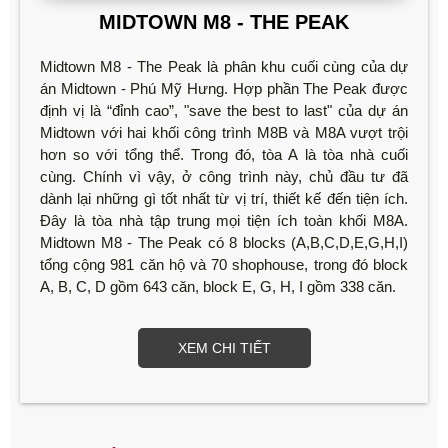
MIDTOWN M8 - THE PEAK
Midtown M8 - The Peak là phân khu cuối cùng của dự
án Midtown - Phú Mỹ Hưng. Hợp phần The Peak được
định vị là “đỉnh cao”, "save the best to last" của dự án
Midtown với hai khối công trình M8B và M8A vượt trội
hơn so với tổng thể. Trong đó, tòa A là tòa nhà cuối
cùng. Chính vì vậy, ở công trình này, chủ đầu tư đã
dành lại những gì tốt nhất từ vị trí, thiết kế đến tiện ích.
Đây là tòa nhà tập trung mọi tiện ích toàn khối M8A.
Midtown M8 - The Peak có 8 blocks (A,B,C,D,E,G,H,I)
tổng cộng 981 căn hộ và 70 shophouse, trong đó block
A, B, C, D gồm 643 căn, block E, G, H, I gồm 338 căn.
XEM CHI TIẾT