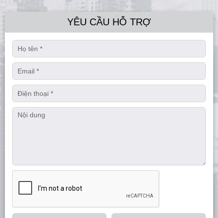
YÊU CẦU HỖ TRỢ