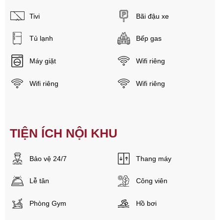
Tivi
Bãi đậu xe
Tủ lạnh
Bếp gas
Máy giặt
Wifi riêng
Wifi riêng
Wifi riêng
TIỆN ÍCH NỘI KHU
Bảo vệ 24/7
Thang máy
Lễ tân
Công viên
Phòng Gym
Hồ bơi