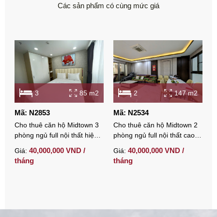
Các sản phẩm có cùng mức giá
3
85 m2
2
147 m2
Mã: N2853
Mã: N2534
M
Cho thuê căn hộ Midtown 3
Cho thuê căn hộ Midtown 2
C
phòng ngủ full nội thất hiện
phòng ngủ full nội thất cao
p
đại
cấp view thoáng
f
40,000,000 VND /
40,000,000 VND /
Giá:
Giá:
G
t
tháng
tháng
t