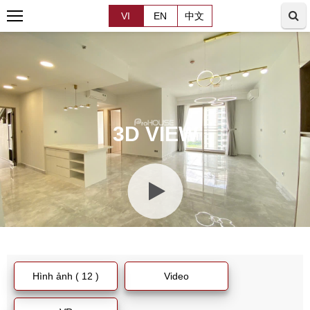
VI
EN
中文
3D VIEW
Hình ảnh ( 12 )
Video