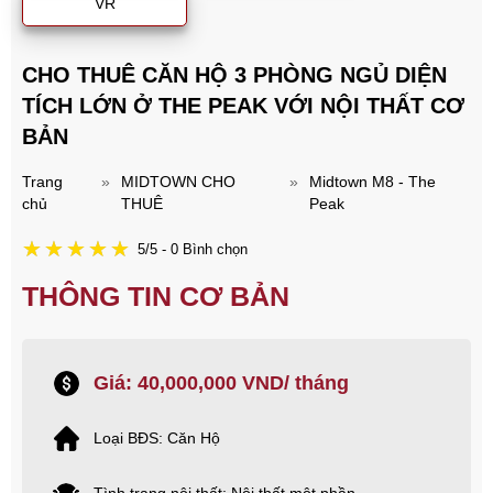
VR
CHO THUÊ CĂN HỘ 3 PHÒNG NGỦ DIỆN
TÍCH LỚN Ở THE PEAK VỚI NỘI THẤT CƠ
BẢN
Trang
»
MIDTOWN CHO
»
Midtown M8 - The
chủ
THUÊ
Peak
5/5 - 0 Bình chọn
THÔNG TIN CƠ BẢN
Giá: 40,000,000 VND/ tháng
Loại BĐS: Căn Hộ