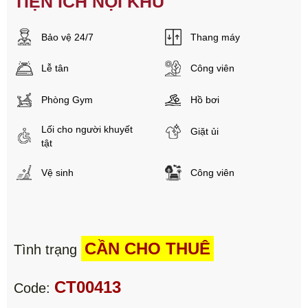
TIỆN ÍCH NỘI KHU
Bảo vệ 24/7
Thang máy
Lễ tân
Công viên
Phòng Gym
Hồ bơi
Lối cho người khuyết
Giặt ủi
tật
Vệ sinh
Công viên
CẦN CHO THUÊ
Tình trạng
CT00413
Code: