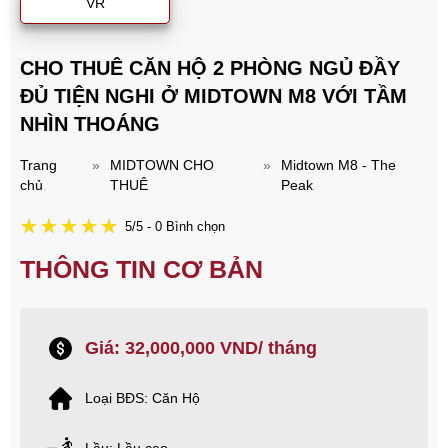
VR
CHO THUÊ CĂN HỘ 2 PHÒNG NGỦ ĐẦY
ĐỦ TIỆN NGHI Ở MIDTOWN M8 VỚI TẦM
NHÌN THOÁNG
Trang
»
MIDTOWN CHO
»
Midtown M8 - The
chủ
THUÊ
Peak
5/5 - 0 Bình chọn
THÔNG TIN CƠ BẢN
Giá: 32,000,000 VND/ tháng
Loại BĐS: Căn Hộ