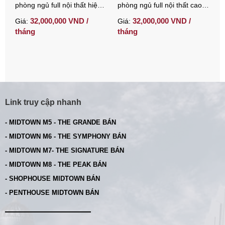
phòng ngủ full nội thất hiện
phòng ngủ full nội thất cao
n
đại giá tốt
cấp tại trung tâm Phú Mỹ
c
32,000,000 VND /
32,000,000 VND /
Giá:
Giá:
G
Hưng
tháng
tháng
t
Link truy cập nhanh
- MIDTOWN M5 - THE GRANDE BÁN
- MIDTOWN M6 - THE SYMPHONY BÁN
- MIDTOWN M7- THE SIGNATURE BÁN
- MIDTOWN M8 - THE PEAK BÁN
- SHOPHOUSE MIDTOWN BÁN
- PENTHOUSE MIDTOWN BÁN