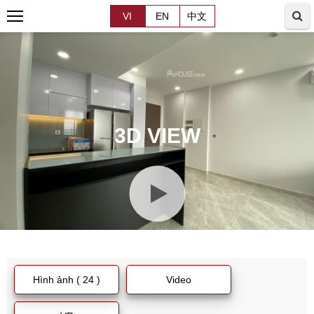
VI
EN
中文
3D VIEW
Hình ảnh ( 24 )
Video