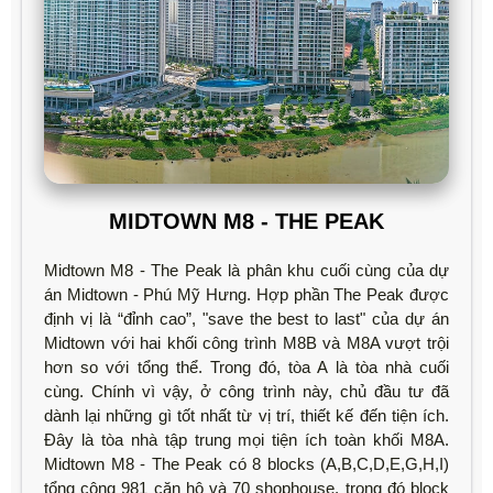
MIDTOWN M8 - THE PEAK
Midtown M8 - The Peak là phân khu cuối cùng của dự
án Midtown - Phú Mỹ Hưng. Hợp phần The Peak được
định vị là “đỉnh cao”, "save the best to last" của dự án
Midtown với hai khối công trình M8B và M8A vượt trội
hơn so với tổng thể. Trong đó, tòa A là tòa nhà cuối
cùng. Chính vì vậy, ở công trình này, chủ đầu tư đã
dành lại những gì tốt nhất từ vị trí, thiết kế đến tiện ích.
Đây là tòa nhà tập trung mọi tiện ích toàn khối M8A.
Midtown M8 - The Peak có 8 blocks (A,B,C,D,E,G,H,I)
tổng cộng 981 căn hộ và 70 shophouse, trong đó block