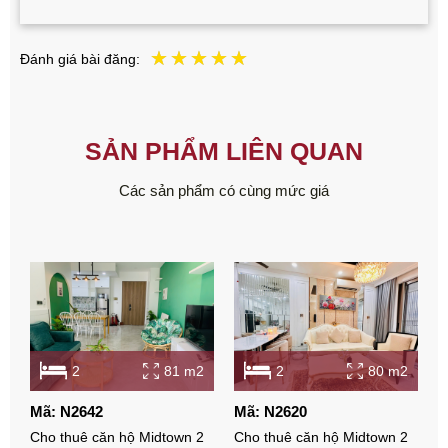
Đánh giá bài đăng:
SẢN PHẨM LIÊN QUAN
Các sản phẩm có cùng mức giá
2
81 m2
2
80 m2
Mã: N2642
Mã: N2620
M
Cho thuê căn hộ Midtown 2
Cho thuê căn hộ Midtown 2
C