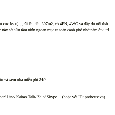
t cực kỳ rộng rãi lên đến 307m2, có 4PN, 4WC và đầy đủ nội thất
use này sở hữu tầm nhìn ngoạn mục ra toàn cảnh phố nhờ nằm ở vị trí
 vấn và xem nhà miễn phí 24/7
ber/ Line/ Kakao Talk/ Zalo/ Skype… (hoặc với ID: prohousevn)