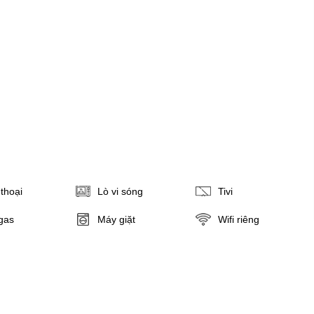
thoại
Lò vi sóng
Tivi
gas
Máy giặt
Wifi riêng