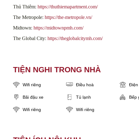
Thủ Thiêm:
https://thuthiemapartment.com/
The Metropole:
https://the-metropole.vn/
Midtown:
https://midtownpmh.com/
The Global City:
https://theglobalcitymh.com/
TIỆN NGHI TRONG NHÀ
Wifi riêng
Điều hoà
Điện 
Bãi đậu xe
Tủ lạnh
Bếp 
Wifi riêng
Wifi riêng