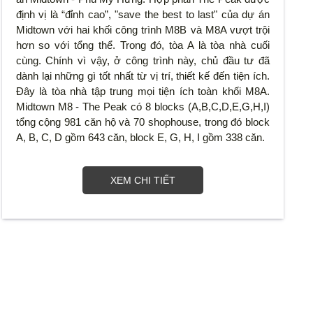
định vị là “đỉnh cao”, "save the best to last" của dự án
Midtown với hai khối công trình M8B và M8A vượt trội
hơn so với tổng thể. Trong đó, tòa A là tòa nhà cuối
cùng. Chính vì vậy, ở công trình này, chủ đầu tư đã
dành lại những gì tốt nhất từ vị trí, thiết kế đến tiện ích.
Đây là tòa nhà tập trung mọi tiện ích toàn khối M8A.
Midtown M8 - The Peak có 8 blocks (A,B,C,D,E,G,H,I)
tổng cộng 981 căn hộ và 70 shophouse, trong đó block
A, B, C, D gồm 643 căn, block E, G, H, I gồm 338 căn.
XEM CHI TIẾT