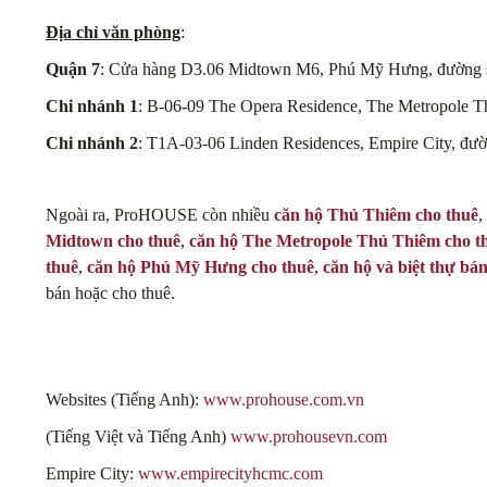
Địa chỉ văn phòng
:
Quận 7
: Cửa hàng D3.06 Midtown M6, Phú Mỹ Hưng, đường s
Chi nhánh 1
: B-06-09 The Opera Residence, The Metropole 
Chi nhánh 2
: T1A-03-06 Linden Residences, Empire City, đư
Ngoài ra, ProHOUSE còn nhiều
căn hộ Thủ Thiêm cho thuê
,
Midtown cho thuê
,
căn hộ The Metropole Thủ Thiêm cho t
thuê
,
căn hộ Phú Mỹ Hưng cho thuê
,
căn hộ và biệt thự bá
bán hoặc cho thuê.
Websites (Tiếng Anh):
www.prohouse.com.vn
(Tiếng Việt và Tiếng Anh)
www.prohousevn.com
Empire City:
www.empirecityhcmc.com