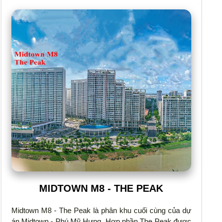
MIDTOWN M8 - THE PEAK
Midtown M8 - The Peak là phân khu cuối cùng của dự
án Midtown - Phú Mỹ Hưng. Hợp phần The Peak được