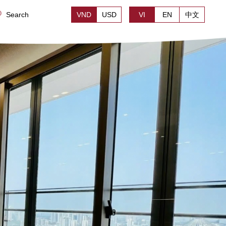
Search
VND
USD
VI
EN
中文