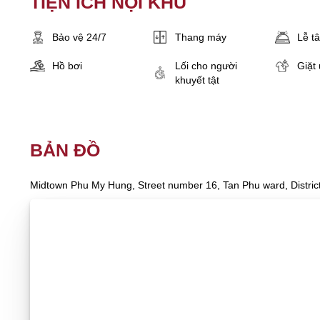
TIỆN ÍCH NỘI KHU
Bảo vệ 24/7
Thang máy
Lễ t
Hồ bơi
Lối cho người
Giặt 
khuyết tật
BẢN ĐỒ
Midtown Phu My Hung, Street number 16, Tan Phu ward, District