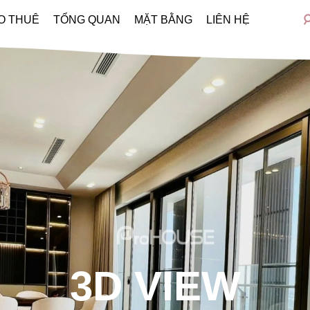
O THUÊ
TỔNG QUAN
MẶT BẰNG
LIÊN HỆ
3D VIEW