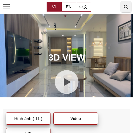
VI
EN
中文
3D VIEW
Hình ảnh ( 11 )
Video