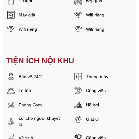
Tủ lạnh
Bếp gas
Máy giặt
Wifi riêng
Wifi riêng
Wifi riêng
TIỆN ÍCH NỘI KHU
Bảo vệ 24/7
Thang máy
Lễ tân
Công viên
Phòng Gym
Hồ bơi
Lối cho người khuyết
Giặt ủi
tật
Vệ sinh
Công viên