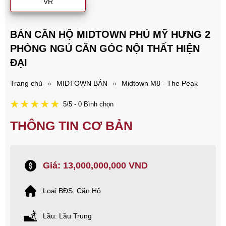
VR
BÁN CĂN HỘ MIDTOWN PHÚ MỸ HƯNG 2
PHÒNG NGỦ CĂN GÓC NỘI THẤT HIỆN
ĐẠI
Trang chủ
»
MIDTOWN BÁN
»
Midtown M8 - The Peak
5/5 - 0 Bình chọn
THÔNG TIN CƠ BẢN
Giá: 13,000,000,000 VND
Loại BĐS: Căn Hộ
Lầu: Lầu Trung