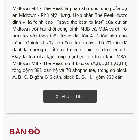
Midtown M8 - The Peak là phân khu cuối cùng của dự
án Midtown - Phú Mỹ Hưng. Hợp phần The Peak được
định vị là “đỉnh cao”, "save the best to last" của dự án
Midtown với hai khối công trình M8B và M8A vượt trội
hơn so với tổng thể. Trong đó, tòa A là tòa nhà cuối
cùng. Chính vì vậy, ở công trình này, chủ đầu tư đã
dành lại những gì tốt nhất từ vị trí, thiết kế đến tiện ích.
Đây là tòa nhà tập trung mọi tiện ích toàn khối M8A.
Midtown M8 - The Peak có 8 blocks (A,B,C,D,E,G,H,I)
tổng cộng 981 căn hộ và 70 shophouse, trong đó block
A, B, C, D gồm 643 căn, block E, G, H, I gồm 338 căn.
XEM CHI TIẾT
BẢN ĐỒ