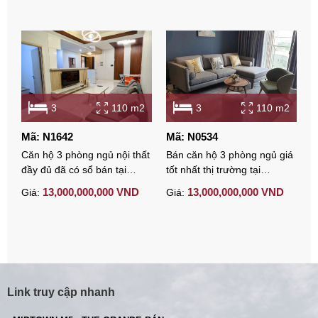
3
110 m2
3
110 m2
Mã: N1642
Mã: N0534
M
Căn hộ 3 phòng ngủ nội thất
Bán căn hộ 3 phòng ngủ giá
B
đầy đủ đã có sổ bán tại
tốt nhất thị trường tại
T
Midtown Phú Mỹ Hưng
Midtown Phú Mỹ Hưng – căn
-
13,000,000,000 VND
13,000,000,000 VND
Giá:
Giá:
G
góc, view sông, full nội thất
hiện đại
Link truy cập nhanh