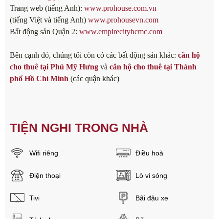
Trang web (tiếng Anh):
www.prohouse.com.vn
(tiếng Việt và tiếng Anh)
www.prohousevn.com
Bất động sản Quận 2:
www.empirecityhcmc.com
Bên cạnh đó, chúng tôi còn có các bất động sản khác:
căn hộ
cho thuê tại Phú Mỹ Hưng
và
căn hộ cho thuê tại Thành
phố Hồ Chí Minh
(các quận khác)
TIỆN NGHI TRONG NHÀ
Wifi riêng
Điều hoà
Điện thoại
Lò vi sóng
Tivi
Bãi đậu xe