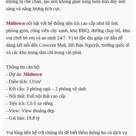
không bị che chắn, tạo nên không gian sống luôn tràn đầy ánh
sáng và năng lượng tích cực.
Midtown
nổi bật với hệ thống tiện ích cao cấp như hồ bơi,
phòng gym, công viên cây xanh, khu BBQ, đường chạy bộ, khu
vui chơi trẻ em và an ninh 24/7. Vị trí đắc địa giúp cư dân dễ
dàng kết nối đến Crescent Mall, Hồ Bán Nguyệt, trường quốc tế
và các khu trung tâm chỉ trong vài phút.
Thông tin căn hộ:
- Dự án:
Midtown
- Diện tích: 131m²
- Kết cấu: 3 phòng ngủ – 2 phòng vệ sinh
- Nội thất: Full nội thất cao cấp
- Tiện ích: Có ô xe riêng
- View: View thoáng đẹp
- Giá bán: 19.8 tỷ
Vui lòng liên hệ với chúng tôi để biết thêm thông tin và dịch vụ