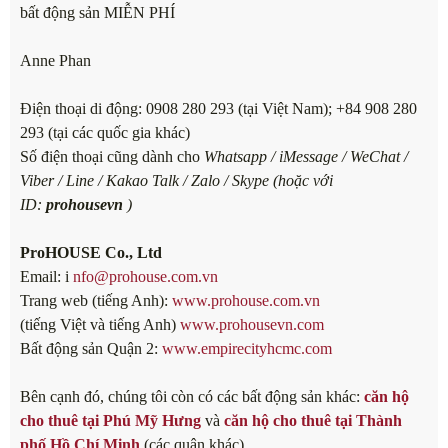
bất động sản MIỄN PHÍ
Anne Phan
Điện thoại di động: 0908 280 293 (tại Việt Nam); +84 908 280
293 (tại các quốc gia khác)
Số điện thoại cũng dành cho
Whatsapp / iMessage / WeChat /
Viber / Line / Kakao Talk / Zalo / Skype (hoặc với
ID:
prohousevn
)
ProHOUSE Co., Ltd
Email: i
nfo@prohouse.com.vn
Trang web (tiếng Anh):
www.prohouse.com.vn
(tiếng Việt và tiếng Anh)
www.prohousevn.com
Bất động sản Quận 2:
www.empirecityhcmc.com
Bên cạnh đó, chúng tôi còn có các bất động sản khác:
căn hộ
cho thuê tại Phú Mỹ Hưng
và
căn hộ cho thuê tại Thành
phố Hồ Chí Minh
(các quận khác)