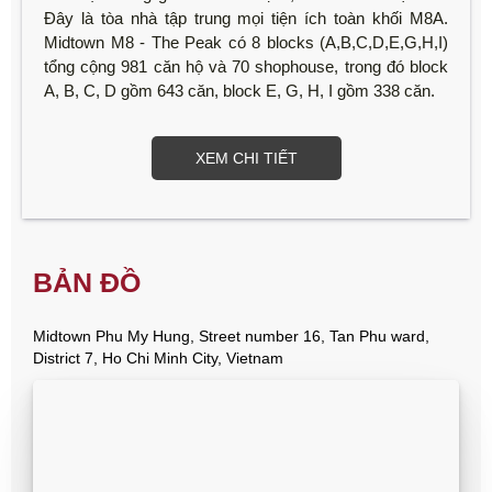
Đây là tòa nhà tập trung mọi tiện ích toàn khối M8A.
Midtown M8 - The Peak có 8 blocks (A,B,C,D,E,G,H,I)
tổng cộng 981 căn hộ và 70 shophouse, trong đó block
A, B, C, D gồm 643 căn, block E, G, H, I gồm 338 căn.
XEM CHI TIẾT
BẢN ĐỒ
Midtown Phu My Hung, Street number 16, Tan Phu ward,
District 7, Ho Chi Minh City, Vietnam