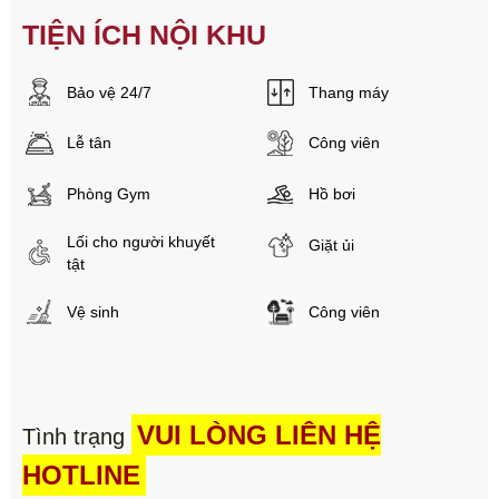
TIỆN ÍCH NỘI KHU
Bảo vệ 24/7
Thang máy
Lễ tân
Công viên
Phòng Gym
Hồ bơi
Lối cho người khuyết
Giặt ủi
tật
Vệ sinh
Công viên
VUI LÒNG LIÊN HỆ
Tình trạng
HOTLINE