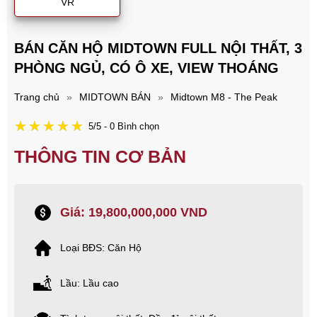
VR
BÁN CĂN HỘ MIDTOWN FULL NỘI THẤT, 3
PHÒNG NGỦ, CÓ Ô XE, VIEW THOÁNG
Trang chủ
»
MIDTOWN BÁN
»
Midtown M8 - The Peak
5/5 - 0 Bình chọn
THÔNG TIN CƠ BẢN
Giá: 19,800,000,000 VND
Loại BĐS: Căn Hộ
Lầu: Lầu cao