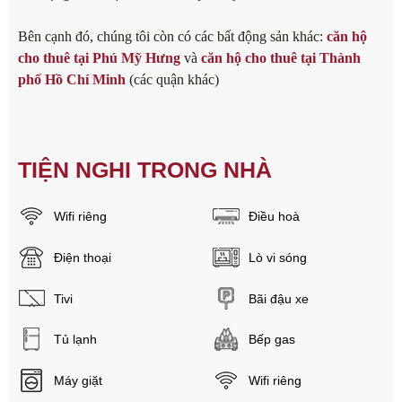
Bên cạnh đó, chúng tôi còn có các bất động sản khác:
căn hộ
cho thuê tại Phú Mỹ Hưng
và
căn hộ cho thuê tại Thành
phố Hồ Chí Minh
(các quận khác)
TIỆN NGHI TRONG NHÀ
Wifi riêng
Điều hoà
Điện thoại
Lò vi sóng
Tivi
Bãi đậu xe
Tủ lạnh
Bếp gas
Máy giặt
Wifi riêng