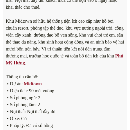
mái. Nội thất đầy đủ, khách mua có thể dọn vào ở ngay hoặc
khai thác cho thuê.
Khu Midtown sở hữu hệ thống tiện ích cao cấp như hồ bơi
chuẩn resort, phòng tập thể dục, khu vực nướng ngoài trời, công
viên cây xanh, đường dạo bộ ven sông, khu vui chơi trẻ em, sân
thể thao đa năng, khu sinh hoạt cộng đồng và an ninh bảo vệ hai
mươi bốn trên bảy. Vị trí thuận tiện kết nối đến trung tâm
thương mại, trường học quốc tế và toàn bộ tiện ích của khu
Phú
Mỹ Hưng
.
Thông tin căn hộ:
• Dự án:
Midtown
• Diện tích: 90 mét vuông
• Số phòng ngủ: 2
• Số phòng tắm: 2
• Nội thất: Nội thất đầy đủ
• Ô xe: Có
• Pháp lý: Đã có sổ hồng