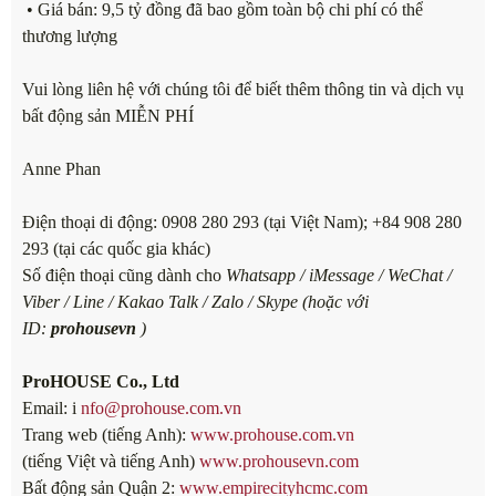
• Giá bán: 9,5 tỷ đồng đã bao gồm toàn bộ chi phí có thể
thương lượng
Vui lòng liên hệ với chúng tôi để biết thêm thông tin và dịch vụ
bất động sản MIỄN PHÍ
Anne Phan
Điện thoại di động: 0908 280 293 (tại Việt Nam); +84 908 280
293 (tại các quốc gia khác)
Số điện thoại cũng dành cho
Whatsapp / iMessage / WeChat /
Viber / Line / Kakao Talk / Zalo / Skype (hoặc với
ID:
prohousevn
)
ProHOUSE Co., Ltd
Email: i
nfo@prohouse.com.vn
Trang web (tiếng Anh):
www.prohouse.com.vn
(tiếng Việt và tiếng Anh)
www.prohousevn.com
Bất động sản Quận 2:
www.empirecityhcmc.com