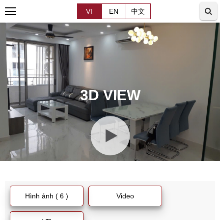
VI
EN
中文
3D VIEW
Hình ảnh ( 6 )
Video