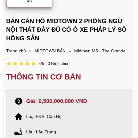
VR
BÁN CĂN HỘ MIDTOWN 2 PHÒNG NGỦ
NỘI THẤT ĐẦY ĐỦ CÓ Ô XE PHÁP LÝ SỔ
HỒNG SẴN
Trang chủ
»
MIDTOWN BÁN
»
Midtown M5 - The Grande
5/5 - 0 Bình chọn
THÔNG TIN CƠ BẢN
Giá: 9,500,000,000 VND
Loại BĐS: Căn Hộ
Lầu: Lầu Trung