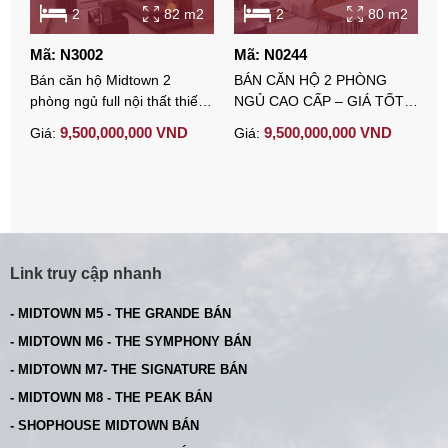
2
82 m2
2
80 m2
Mã: N3002
Mã: N0244
M
Bán căn hộ Midtown 2
BÁN CĂN HỘ 2 PHÒNG
B
phòng ngủ full nội thất thiết
NGỦ CAO CẤP – GIÁ TỐT
M
kế hiện đại
NHẤT TẠI MIDTOWN PHÚ
t
9,500,000,000 VND
9,500,000,000 VND
Giá:
Giá:
G
MỸ HƯNG
Link truy cập nhanh
- MIDTOWN M5 - THE GRANDE BÁN
- MIDTOWN M6 - THE SYMPHONY BÁN
- MIDTOWN M7- THE SIGNATURE BÁN
- MIDTOWN M8 - THE PEAK BÁN
- SHOPHOUSE MIDTOWN BÁN