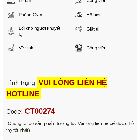
Lễ tân
Công viên
Phòng Gym
Hồ bơi
Lối cho người khuyết
Giặt ủi
tật
Vệ sinh
Công viên
VUI LÒNG LIÊN HỆ
Tình trạng
HOTLINE
CT00274
Code:
(Chúng tôi có sản phẩm tương tự. Vui lòng liên hệ để được hỗ
trợ tốt nhất)