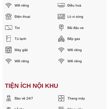
Wifi riêng
Điều hoà
Điện thoại
Lò vi sóng
Tivi
Bãi đậu xe
Tủ lạnh
Bếp gas
Máy giặt
Wifi riêng
Wifi riêng
Wifi riêng
TIỆN ÍCH NỘI KHU
Bảo vệ 24/7
Thang máy