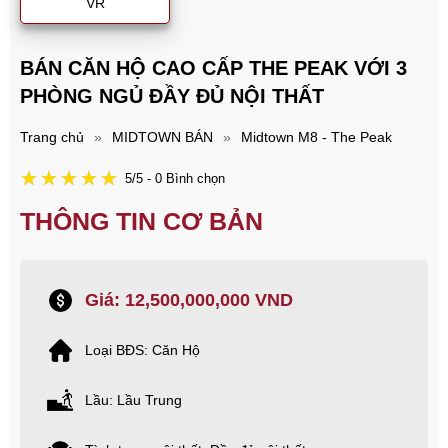
VR
BÁN CĂN HỘ CAO CẤP THE PEAK VỚI 3
PHÒNG NGỦ ĐẦY ĐỦ NỘI THẤT
Trang chủ
»
MIDTOWN BÁN
»
Midtown M8 - The Peak
5/5 - 0 Bình chọn
THÔNG TIN CƠ BẢN
Giá: 12,500,000,000 VND
Loại BĐS: Căn Hộ
Lầu: Lầu Trung