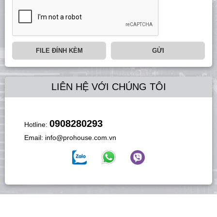
FILE ĐÍNH KÈM
GỬI
LIÊN HỆ VỚI CHÚNG TÔI
0908280293
Hotline:
Email:
info@prohouse.com.vn