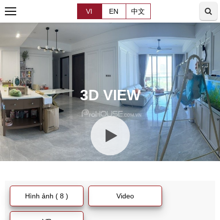
VI
EN
中文
3D VIEW
Hình ảnh ( 8 )
Video