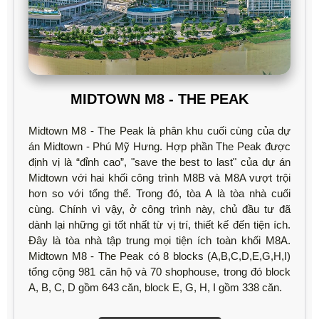
MIDTOWN M8 - THE PEAK
Midtown M8 - The Peak là phân khu cuối cùng của dự
án Midtown - Phú Mỹ Hưng. Hợp phần The Peak được
định vị là “đỉnh cao”, "save the best to last" của dự án
Midtown với hai khối công trình M8B và M8A vượt trội
hơn so với tổng thể. Trong đó, tòa A là tòa nhà cuối
cùng. Chính vì vậy, ở công trình này, chủ đầu tư đã
dành lại những gì tốt nhất từ vị trí, thiết kế đến tiện ích.
Đây là tòa nhà tập trung mọi tiện ích toàn khối M8A.
Midtown M8 - The Peak có 8 blocks (A,B,C,D,E,G,H,I)
tổng cộng 981 căn hộ và 70 shophouse, trong đó block
A, B, C, D gồm 643 căn, block E, G, H, I gồm 338 căn.