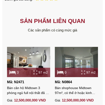
SẢN PHẨM LIÊN QUAN
Các sản phẩm có cùng mức giá
3
97 m2
0
97 m2
Mã: N2471
Mã: N0864
M
Bán căn hộ Midtown 3
Bán shophouse Midtown
B
phòng ngủ full nội thất đã có
97m², có thể ở hoặc kinh
C
sổ
doanh
Ô
12,500,000,000 VND
12,500,000,000 VND
Giá:
Giá:
G