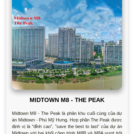
MIDTOWN M8 - THE PEAK
Midtown M8 - The Peak là phân khu cuối cùng của dự
án Midtown - Phú Mỹ Hưng. Hợp phần The Peak được
định vị là “đỉnh cao”, "save the best to last" của dự án
Midtown với hai khối công trình M8B và M8A vượt trội