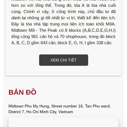
hơn so với tổng thể. Trong đó, tòa A là tòa nhà cuối
cùng. Chính vì vậy, ở công trình này, chủ đầu tư đã
dành lại những gì tốt nhất từ vị trí, thiết kế đến tiện ích.
Đây là tòa nhà tập trung mọi tiện ích toàn khối M8A.
Midtown M8 - The Peak có 8 blocks (A,B,C,D,E,G,H,I)
tổng cộng 981 căn hộ và 70 shophouse, trong đó block
A, B, C, D gồm 643 căn, block E, G, H, I gồm 338 căn.
XEM CHI TIẾT
BẢN ĐỒ
Midtown Phu My Hung, Street number 16, Tan Phu ward,
District 7, Ho Chi Minh City, Vietnam