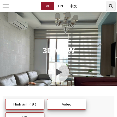
VI
EN
中文
3D VIEW
Hình ảnh ( 9 )
Video