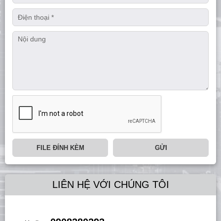
FILE ĐÍNH KÈM
GỬI
LIÊN HỆ VỚI CHÚNG TÔI