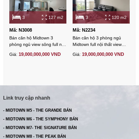
3
127 m2
3
120 m2
Mã: N3008
Mã: N2234
M
Bán căn hộ Midtown 3
Bán căn hộ 3 phòng ngủ
B
phòng ngủ view sông full nội
Midtown full nội thất view
đ
thất có ô xe hầm
sông đẹp đã có sổ
H
19,000,000,000 VND
19,000,000,000 VND
Giá:
Giá:
G
Link truy cập nhanh
- MIDTOWN M5 - THE GRANDE BÁN
- MIDTOWN M6 - THE SYMPHONY BÁN
- MIDTOWN M7- THE SIGNATURE BÁN
- MIDTOWN M8 - THE PEAK BÁN