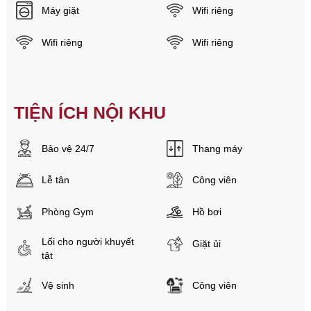
Máy giặt
Wifi riêng
Wifi riêng
Wifi riêng
TIỆN ÍCH NỘI KHU
Bảo vệ 24/7
Thang máy
Lễ tân
Công viên
Phòng Gym
Hồ bơi
Lối cho người khuyết
Giặt ủi
tật
Vệ sinh
Công viên