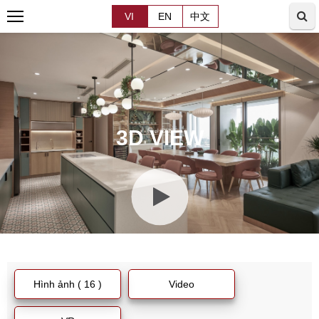
VI
EN
中文
3D VIEW
Hình ảnh ( 16 )
Video