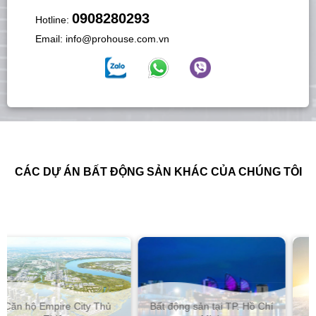
0908280293
Hotline:
Email:
info@prohouse.com.vn
CÁC DỰ ÁN BẤT ĐỘNG SẢN KHÁC CỦA CHÚNG TÔI
Bất động sản tại TP. Hồ Chí
Căn hộ The Marq Quận 1