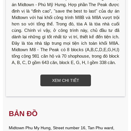
án Midtown - Phú Mỹ Hưng. Hợp phần The Peak được
định vị là “đỉnh cao”, "save the best to last" của dự án
Midtown với hai khối công trình M8B và M8A vượt trội
hơn so với tổng thể. Trong đó, tòa A là tòa nhà cuối
cùng. Chính vì vậy, ở công trình này, chủ đầu tư đã
dành lại những gì tốt nhất từ vị trí, thiết kế đến tiện ích.
Đây là tòa nhà tập trung mọi tiện ích toàn khối M8A.
Midtown M8 - The Peak có 8 blocks (A,B,C,D,E,G,H,I)
tổng cộng 981 căn hộ và 70 shophouse, trong đó block
A, B, C, D gồm 643 căn, block E, G, H, I gồm 338 căn.
XEM CHI TIẾT
BẢN ĐỒ
Midtown Phu My Hung, Street number 16, Tan Phu ward,