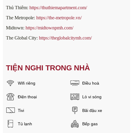
Thủ Thiêm:
https://thuthiemapartment.com/
The Metropole:
https://the-metropole.vn/
Midtown:
https://midtownpmh.com/
The Global City:
https://theglobalcitymh.com/
TIỆN NGHI TRONG NHÀ
Wifi riêng
Điều hoà
Điện thoại
Lò vi sóng
Tivi
Bãi đậu xe
Tủ lạnh
Bếp gas