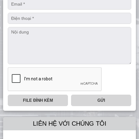
FILE ĐÍNH KÈM
GỬI
LIÊN HỆ VỚI CHÚNG TÔI