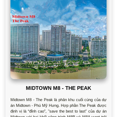
MIDTOWN M8 - THE PEAK
Midtown M8 - The Peak là phân khu cuối cùng của dự
án Midtown - Phú Mỹ Hưng. Hợp phần The Peak được
định vị là “đỉnh cao”, "save the best to last" của dự án
Midtown với hai khối công trình M8B và M8A vượt trội