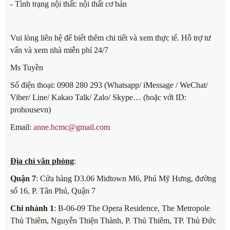
- Tình trạng nội thất: nội thất
cơ bản
Vui lòng liên hệ để biết thêm chi tiết và xem thực tế. Hỗ trợ tư
vấn và xem nhà miễn phí 24/7
Ms Tuyền
Số điện thoại: 0908 280 293 (Whatsapp/ iMessage / WeChat/
Viber/ Line/ Kakao Talk/ Zalo/ Skype… (hoặc với ID:
prohousevn)
Email:
anne.hcmc@gmail.com
Địa chỉ văn phòng
:
Quận 7
: Cửa hàng D3.06 Midtown M6, Phú Mỹ Hưng, đường
số 16, P. Tân Phú, Quận 7
Chi nhánh 1
: B-06-09 The Opera Residence, The Metropole
Thủ Thiêm, Nguyễn Thiện Thành, P. Thủ Thiêm, TP. Thủ Đức