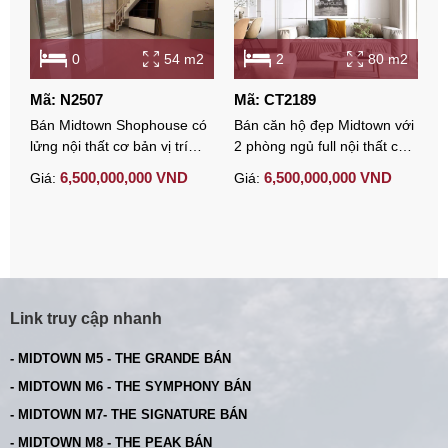
0
54 m2
2
80 m2
Mã: N2507
Mã: CT2189
M
Bán Midtown Shophouse có
Bán căn hộ đẹp Midtown với
B
lửng nội thất cơ bản vị trí
2 phòng ngủ full nội thất cao
M
đẹp
cấp
6,500,000,000 VND
6,500,000,000 VND
Giá:
Giá:
G
Link truy cập nhanh
- MIDTOWN M5 - THE GRANDE BÁN
- MIDTOWN M6 - THE SYMPHONY BÁN
- MIDTOWN M7- THE SIGNATURE BÁN
- MIDTOWN M8 - THE PEAK BÁN