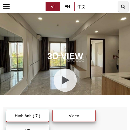
VI
EN
中文
3D VIEW
Hình ảnh ( 7 )
Video