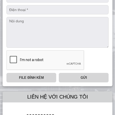
FILE ĐÍNH KÈM
GỬI
LIÊN HỆ VỚI CHÚNG TÔI