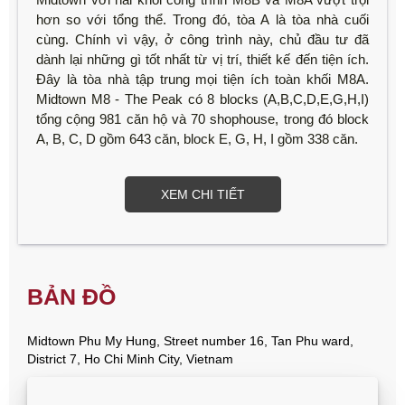
hơn so với tổng thể. Trong đó, tòa A là tòa nhà cuối
cùng. Chính vì vậy, ở công trình này, chủ đầu tư đã
dành lại những gì tốt nhất từ vị trí, thiết kế đến tiện ích.
Đây là tòa nhà tập trung mọi tiện ích toàn khối M8A.
Midtown M8 - The Peak có 8 blocks (A,B,C,D,E,G,H,I)
tổng cộng 981 căn hộ và 70 shophouse, trong đó block
A, B, C, D gồm 643 căn, block E, G, H, I gồm 338 căn.
XEM CHI TIẾT
BẢN ĐỒ
Midtown Phu My Hung, Street number 16, Tan Phu ward,
District 7, Ho Chi Minh City, Vietnam