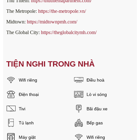
Thủ Thiêm:
https://thuthiemapartment.com/
The Metropole:
https://the-metropole.vn/
Midtown:
https://midtownpmh.com/
The Global City:
https://theglobalcitymh.com/
TIỆN NGHI TRONG NHÀ
Wifi riêng
Điều hoà
Điện thoại
Lò vi sóng
Tivi
Bãi đậu xe
Tủ lạnh
Bếp gas
Máy giặt
Wifi riêng