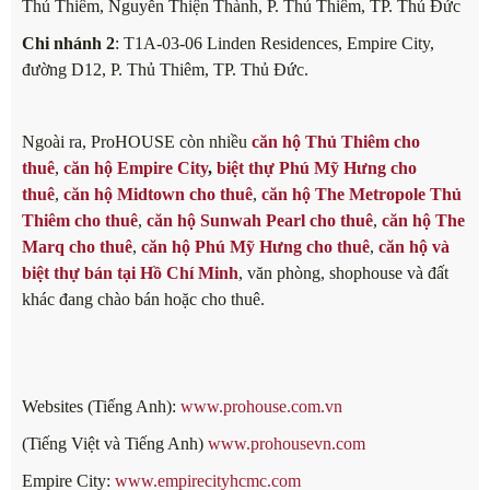
Thủ Thiêm, Nguyễn Thiện Thành, P. Thủ Thiêm, TP. Thủ Đức
Chi nhánh 2
: T1A-03-06 Linden Residences, Empire City,
đường D12, P. Thủ Thiêm, TP. Thủ Đức.
Ngoài ra, ProHOUSE còn nhiều
căn hộ Thủ Thiêm cho
thuê
,
căn hộ Empire City
,
biệt thự Phú Mỹ Hưng cho
thuê
,
căn hộ Midtown cho thuê
,
căn hộ The Metropole Thủ
Thiêm cho thuê
,
căn hộ Sunwah Pearl cho thuê
,
căn hộ The
Marq cho thuê
,
căn hộ Phú Mỹ Hưng cho thuê
,
căn hộ và
biệt thự bán tại Hồ Chí Minh
, văn phòng, shophouse và đất
khác đang chào bán hoặc cho thuê.
Websites (Tiếng Anh):
www.prohouse.com.vn
(Tiếng Việt và Tiếng Anh)
www.prohousevn.com
Empire City:
www.empirecityhcmc.com