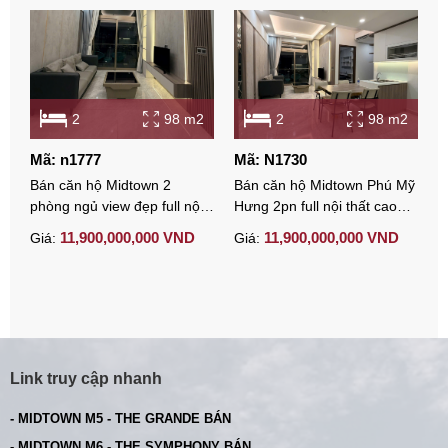
2
98 m2
2
98 m2
Mã: n1777
Mã: N1730
M
Bán căn hộ Midtown 2
Bán căn hộ Midtown Phú Mỹ
M
phòng ngủ view đẹp full nội
Hưng 2pn full nội thất cao
n
thất có ô xe
cấp có ô xe view đẹp
t
11,900,000,000 VND
11,900,000,000 VND
Giá:
Giá:
G
Link truy cập nhanh
- MIDTOWN M5 - THE GRANDE BÁN
- MIDTOWN M6 - THE SYMPHONY BÁN