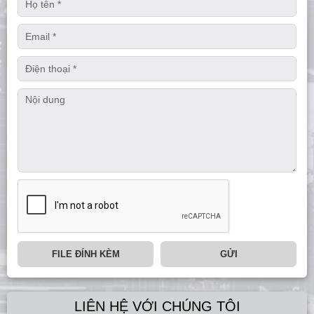
FILE ĐÍNH KÈM
GỬI
LIÊN HỆ VỚI CHÚNG TÔI