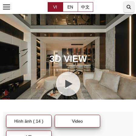
VI
EN
中文
3D VIEW
Hình ảnh ( 14 )
Video