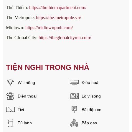
Thủ Thiêm:
https://thuthiemapartment.com/
The Metropole:
https://the-metropole.vn/
Midtown:
https://midtownpmh.com/
The Global City:
https://theglobalcitymh.com/
TIỆN NGHI TRONG NHÀ
Wifi riêng
Điều hoà
Điện thoại
Lò vi sóng
Tivi
Bãi đậu xe
Tủ lạnh
Bếp gas