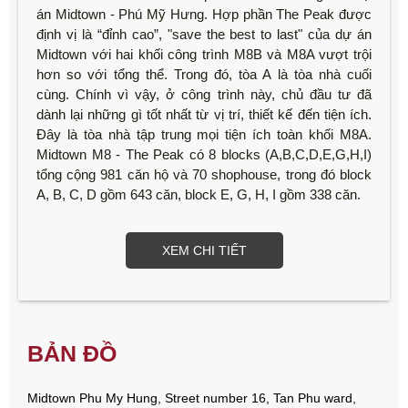
án Midtown - Phú Mỹ Hưng. Hợp phần The Peak được
định vị là “đỉnh cao”, "save the best to last" của dự án
Midtown với hai khối công trình M8B và M8A vượt trội
hơn so với tổng thể. Trong đó, tòa A là tòa nhà cuối
cùng. Chính vì vậy, ở công trình này, chủ đầu tư đã
dành lại những gì tốt nhất từ vị trí, thiết kế đến tiện ích.
Đây là tòa nhà tập trung mọi tiện ích toàn khối M8A.
Midtown M8 - The Peak có 8 blocks (A,B,C,D,E,G,H,I)
tổng cộng 981 căn hộ và 70 shophouse, trong đó block
A, B, C, D gồm 643 căn, block E, G, H, I gồm 338 căn.
XEM CHI TIẾT
BẢN ĐỒ
Midtown Phu My Hung, Street number 16, Tan Phu ward,