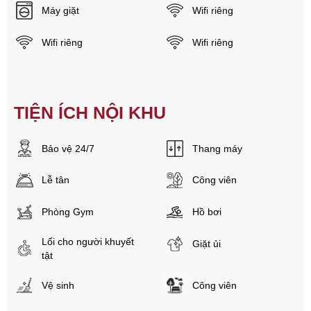
Máy giặt
Wifi riêng
Wifi riêng
Wifi riêng
TIỆN ÍCH NỘI KHU
Bảo vệ 24/7
Thang máy
Lễ tân
Công viên
Phòng Gym
Hồ bơi
Lối cho người khuyết
Giặt ủi
tật
Vệ sinh
Công viên